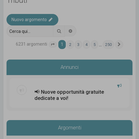
Tributi
c
a
Nuovo argomento
Cerca
Ricerca avanzata
6231 argomenti
1
…
2
3
4
5
250
Pagina
1
di
250
Prossim
Annunci
📢 Nuove opportunità gratuite
dedicate a voi!
Argomenti