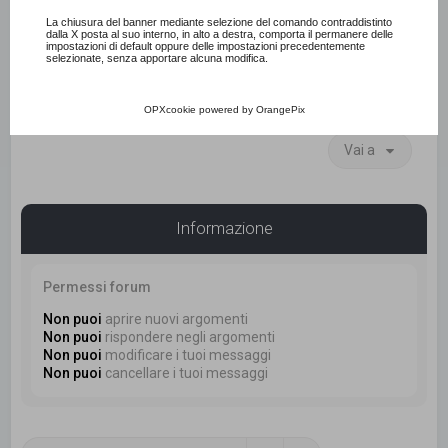
Consulta l'informativa cookie completa.
La chiusura del banner mediante selezione del comando contraddistinto
dalla X posta al suo interno, in alto a destra, comporta il permanere delle
Nuovo argomento
impostazioni di default oppure delle impostazioni precedentemente
selezionate, senza apportare alcuna modifica.
6231 argomenti
1
…
2
3
4
5
250
Pagina
1
di
250
Prossim
OPXcookie
powered by
OrangePix
Vai a
Informazione
Permessi forum
Non puoi
aprire nuovi argomenti
Non puoi
rispondere negli argomenti
Non puoi
modificare i tuoi messaggi
Non puoi
cancellare i tuoi messaggi