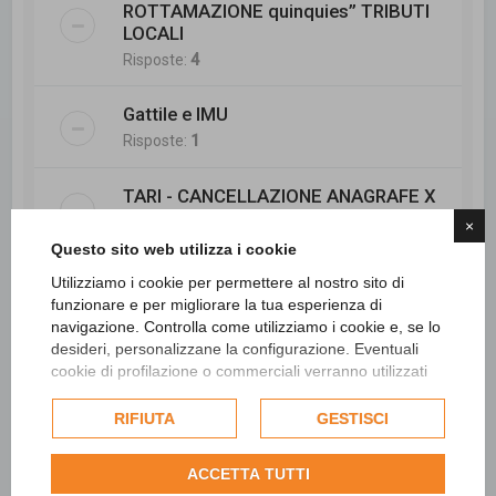
ROTTAMAZIONE quinquies” TRIBUTI
LOCALI
Risposte:
4
Gattile e IMU
Risposte:
1
TARI - CANCELLAZIONE ANAGRAFE X
IRREPERIBILITA
×
Risposte:
1
Questo sito web utilizza i cookie
Utilizziamo i cookie per permettere al nostro sito di
Validità notifica per compiuta
funzionare e per migliorare la tua esperienza di
giacenza e omessa CAD
navigazione. Controlla come utilizziamo i cookie e, se lo
Risposte:
1
desideri, personalizzane la configurazione. Eventuali
cookie di profilazione o commerciali verranno utilizzati
esclusivamente previa acquisizione del consenso
DIRITTO DI ABITAZIONE COSTITUITO
dell'utente e, se consentito, potrebbero essere utilizzati
RIFIUTA
GESTISCI
CON TESTAMENTO
per personalizzare gli annunci pubblicitari. Per ulteriori
Risposte:
2
informazioni su come Google utilizza i dati raccolti,
ACCETTA TUTTI
consulta la
politica sulla privacy di Google
.