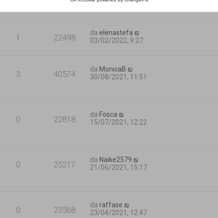
1
24752
03/02/2022, 9:29
da
elenastefa
1
22498
03/02/2022, 9:27
da
MonicaB
3
40574
30/08/2021, 11:51
da
Fosca
0
22818
15/07/2021, 12:22
da
Naike2579
0
25217
21/06/2021, 15:17
da
raffase
0
23568
23/04/2021, 12:47