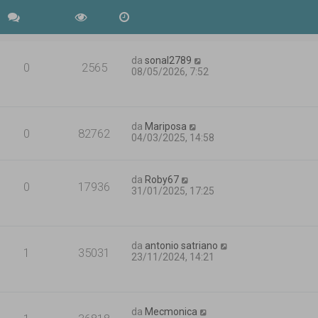
da
sonal2789
0
2565
08/05/2026, 7:52
da
Mariposa
0
82762
04/03/2025, 14:58
da
Roby67
0
17936
31/01/2025, 17:25
da
antonio satriano
1
35031
23/11/2024, 14:21
da
Mecmonica