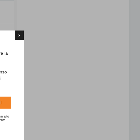
×
re la
enso
i
I
in alto
ente