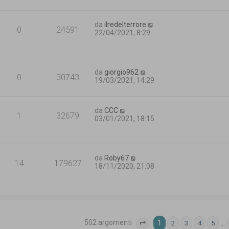
da
ilredelterrore
0
24591
22/04/2021, 8:29
da
giorgio962
0
30743
19/03/2021, 14:29
da
CCC
1
32679
03/01/2021, 18:15
da
Roby67
14
179627
18/11/2020, 21:08
502 argomenti
1
…
2
3
4
5
Pagina
1
di
21