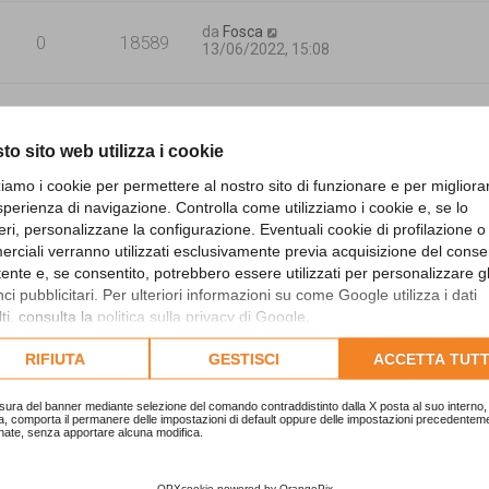
da
Fosca
0
18589
13/06/2022, 15:08
da
t&t
0
21637
17/03/2022, 22:06
to sito web utilizza i cookie
zziamo i cookie per permettere al nostro sito di funzionare e per migliora
sperienza di navigazione. Controlla come utilizziamo i cookie e, se lo
da
t&t
0
22981
eri, personalizzane la configurazione. Eventuali cookie di profilazione o
17/03/2022, 22:03
rciali verranno utilizzati esclusivamente previa acquisizione del cons
utente e, se consentito, potrebbero essere utilizzati per personalizzare gl
i pubblicitari. Per ulteriori informazioni su come Google utilizza i dati
da
valerio711
0
25728
16/03/2022, 9:15
ti, consulta la
politica sulla privacy di Google
.
lta l'informativa cookie completa.
RIFIUTA
GESTISCI
ACCETTA TUTT
da
fausto65
1
28371
15/02/2022, 17:47
sura del banner mediante selezione del comando contraddistinto dalla X posta al suo interno, 
a, comporta il permanere delle impostazioni di default oppure delle impostazioni precedentem
nate, senza apportare alcuna modifica.
da
elenastefa
OPXcookie
powered by
OrangePix