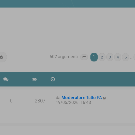
502 argomenti
ca
Ricerca avanzata
1
…
2
3
4
5
Pagina
1
di
21
da
Moderatore Tutto PA
0
2307
19/05/2026, 16:43