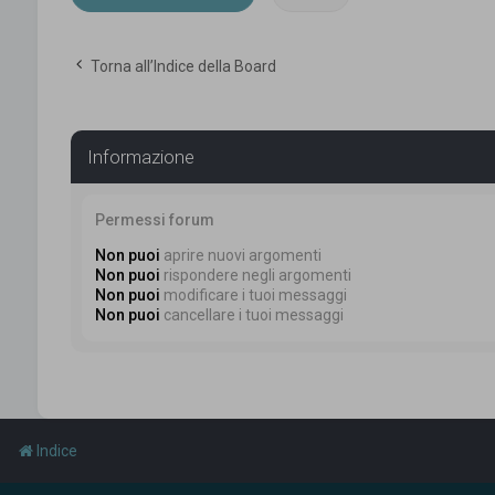
Torna all’Indice della Board
Informazione
Permessi forum
Non puoi
aprire nuovi argomenti
Non puoi
rispondere negli argomenti
Non puoi
modificare i tuoi messaggi
Non puoi
cancellare i tuoi messaggi
Indice