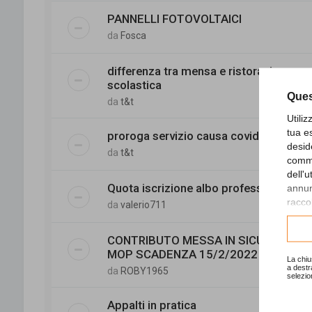
PANNELLI FOTOVOLTAICI
da
Fosca
differenza tra mensa e ristorazione
scolastica
Ques
da
t&t
Utili
tua e
proroga servizio causa covid
desid
da
t&t
comme
dell'
Quota iscrizione albo professionale
annunc
raccol
da
valerio711
Consu
CONTRIBUTO MESSA IN SICUREZZA
MOP SCADENZA 15/2/2022
La chiu
a destr
da
ROBY1965
selezio
Appalti in pratica