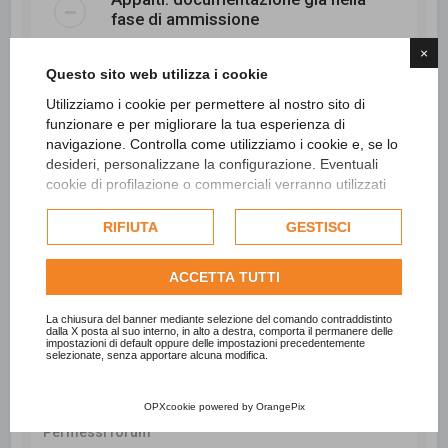
fase di ammissione
×
Questo sito web utilizza i cookie
Zone sismiche: contributo opere
pubbliche
Utilizziamo i cookie per permettere al nostro sito di
funzionare e per migliorare la tua esperienza di
navigazione. Controlla come utilizziamo i cookie e, se lo
desideri, personalizzane la configurazione. Eventuali
cookie di profilazione o commerciali verranno utilizzati
Nuovo argomento
esclusivamente previa acquisizione del consenso
502 argomenti
4
dell'utente e, se consentito, potrebbero essere utilizzati
…
1
2
3
5
6
21
RIFIUTA
GESTISCI
Pagina
Precedente
4
di
21
Pros
per personalizzare gli annunci pubblicitari. Per ulteriori
informazioni su come Google utilizza i dati raccolti,
ACCETTA TUTTI
consulta la
politica sulla privacy di Google
.
Vai a
Consulta l'informativa cookie completa.
La chiusura del banner mediante selezione del comando contraddistinto
dalla X posta al suo interno, in alto a destra, comporta il permanere delle
impostazioni di default oppure delle impostazioni precedentemente
selezionate, senza apportare alcuna modifica.
Informazione
OPXcookie
powered by
OrangePix
Permessi forum