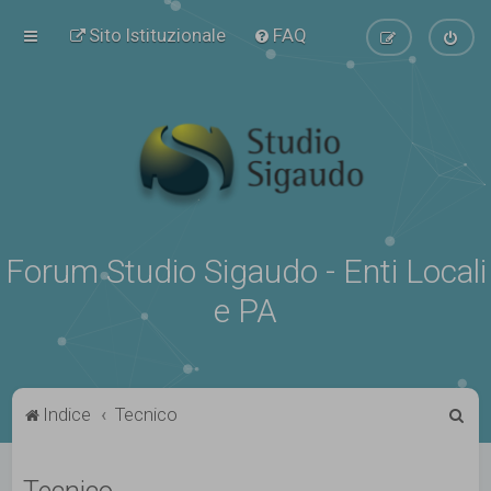
Sito Istituzionale
FAQ
Forum Studio Sigaudo - Enti Locali
e PA
C
Indice
Tecnico
e
r