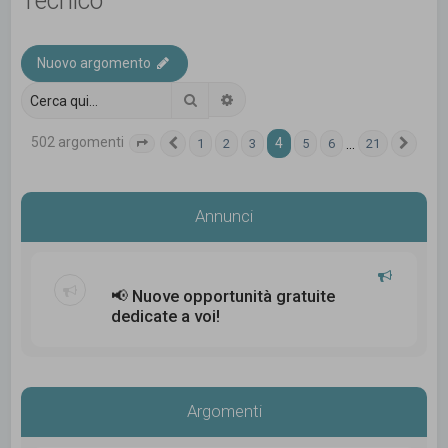
Tecnico
c
a
Nuovo argomento
Cerca
Ricerca avanzata
502 argomenti
4
…
1
2
3
5
6
21
Pagina
Precedente
4
di
21
Pros
Annunci
📢 Nuove opportunità gratuite
dedicate a voi!
Argomenti