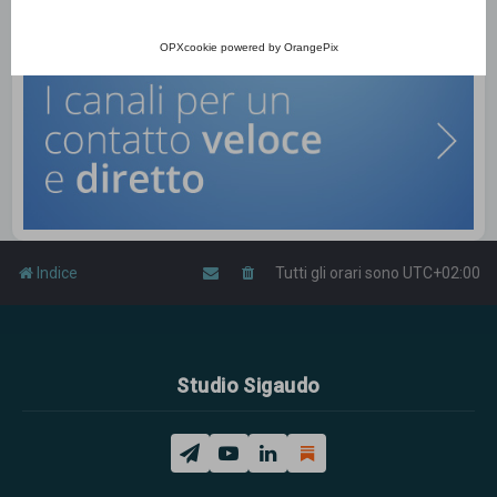
OPXcookie
powered by
OrangePix
Indice
Tutti gli orari sono
UTC+02:00
Studio Sigaudo