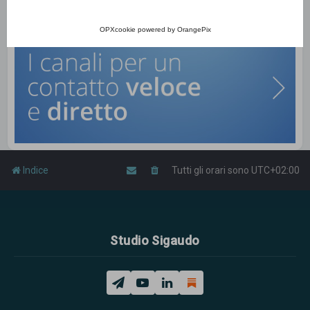
OPXcookie
powered by
OrangePix
Indice
Tutti gli orari sono
UTC+02:00
Studio Sigaudo