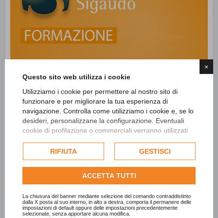
×
Questo sito web utilizza i cookie
Utilizziamo i cookie per permettere al nostro sito di
funzionare e per migliorare la tua esperienza di
navigazione. Controlla come utilizziamo i cookie e, se lo
desideri, personalizzane la configurazione. Eventuali
cookie di profilazione o commerciali verranno utilizzati
esclusivamente previa acquisizione del consenso
dell'utente e, se consentito, potrebbero essere utilizzati
RIFIUTA
GESTISCI
per personalizzare gli annunci pubblicitari. Per ulteriori
informazioni su come Google utilizza i dati raccolti,
ACCETTA TUTTI
consulta la
politica sulla privacy di Google
.
Consulta l'informativa cookie completa.
La chiusura del banner mediante selezione del comando contraddistinto
dalla X posta al suo interno, in alto a destra, comporta il permanere delle
impostazioni di default oppure delle impostazioni precedentemente
selezionate, senza apportare alcuna modifica.