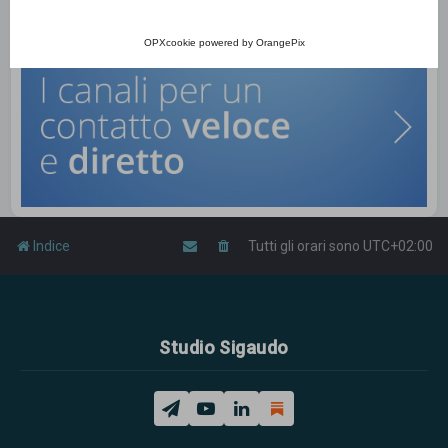
OPXcookie
powered by
OrangePix
Indice
Tutti gli orari sono
UTC+02:00
Studio Sigaudo