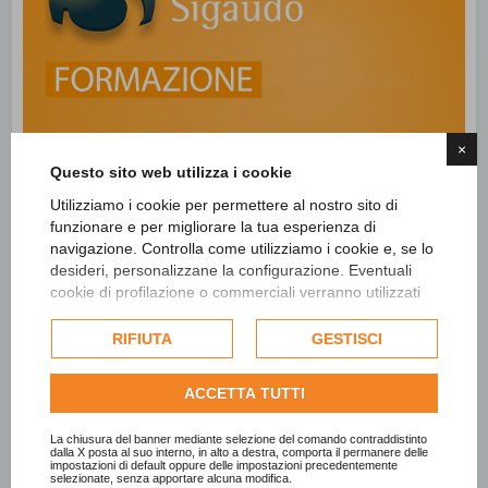
×
Questo sito web utilizza i cookie
Utilizziamo i cookie per permettere al nostro sito di
funzionare e per migliorare la tua esperienza di
navigazione. Controlla come utilizziamo i cookie e, se lo
desideri, personalizzane la configurazione. Eventuali
cookie di profilazione o commerciali verranno utilizzati
esclusivamente previa acquisizione del consenso
dell'utente e, se consentito, potrebbero essere utilizzati
RIFIUTA
GESTISCI
per personalizzare gli annunci pubblicitari. Per ulteriori
informazioni su come Google utilizza i dati raccolti,
ACCETTA TUTTI
consulta la
politica sulla privacy di Google
.
Consulta l'informativa cookie completa.
La chiusura del banner mediante selezione del comando contraddistinto
dalla X posta al suo interno, in alto a destra, comporta il permanere delle
impostazioni di default oppure delle impostazioni precedentemente
selezionate, senza apportare alcuna modifica.