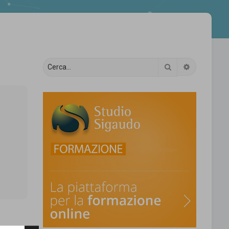
Cerca
Ricerca av