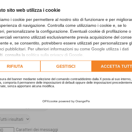
to sito web utilizza i cookie
zziamo i cookie per permettere al nostro sito di funzionare e per migliora
sperienza di navigazione. Controlla come utilizziamo i cookie e, se lo
eri, personalizzane la configurazione. Eventuali cookie di profilazione o
rciali verranno utilizzati esclusivamente previa acquisizione del cons
utente e, se consentito, potrebbero essere utilizzati per personalizzare gl
i pubblicitari. Per ulteriori informazioni su come Google utilizza i dati
ti, consulta la
politica sulla privacy di Google
.
Sì
No
lta l'informativa cookie completa.
Titolo e testo del messaggio
RIFIUTA
GESTISCI
ACCETTA TUTT
Solo il testo del messaggio
Solo tra i titoli degli argomenti
sura del banner mediante selezione del comando contraddistinto dalla X posta al suo interno, 
Solo il primo messaggio dell’argomento
a, comporta il permanere delle impostazioni di default oppure delle impostazioni precedentem
nate, senza apportare alcuna modifica.
Messaggi
Argomenti
OPXcookie
powered by
OrangePix
Crescente
Decrescente
Caratteri dei messaggi