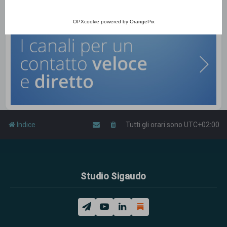
OPXcookie
powered by
OrangePix
Indice
Tutti gli orari sono
UTC+02:00
Studio Sigaudo