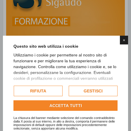
×
Questo sito web utilizza i cookie
Utilizziamo i cookie per permettere al nostro sito di
funzionare e per migliorare la tua esperienza di
navigazione. Controlla come utilizziamo i cookie e, se lo
desideri, personalizzane la configurazione. Eventuali
cookie di profilazione o commerciali verranno utilizzati
esclusivamente previa acquisizione del consenso
dell'utente e, se consentito, potrebbero essere utilizzati
RIFIUTA
GESTISCI
per personalizzare gli annunci pubblicitari. Per ulteriori
informazioni su come Google utilizza i dati raccolti,
ACCETTA TUTTI
consulta la
politica sulla privacy di Google
.
Consulta l'informativa cookie completa.
La chiusura del banner mediante selezione del comando contraddistinto
dalla X posta al suo interno, in alto a destra, comporta il permanere delle
impostazioni di default oppure delle impostazioni precedentemente
selezionate, senza apportare alcuna modifica.