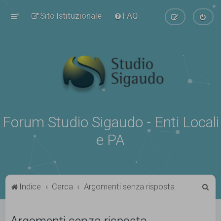
Sito Istituzionale
FAQ
Forum Studio Sigaudo - Enti Locali
e PA
C
Indice
Cerca
Argomenti senza risposta
e
r