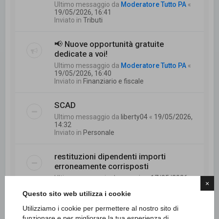
Ultimo messaggio da
Moderatore Tutto PA
«
19/05/2026, 16:41
Inviato in
Tributi
📢 Nuove opportunità gratuite
dedicate a voi!
Ultimo messaggio da
Moderatore Tutto PA
«
19/05/2026, 16:40
Inviato in
Finanziario e fiscale
SCAD
Ultimo messaggio da
liberty04
«
19/05/2026,
14:32
Inviato in
Personale
restituzioni dipendenti importi
erroneamente corrisposti
Ultimo messaggio da
mannie
«
17/05/2026,
×
9:24
Questo sito web utilizza i cookie
Inviato in
Finanziario e fiscale
Utilizziamo i cookie per permettere al nostro sito di
Mobilità e part time temporaneo
funzionare e per migliorare la tua esperienza di