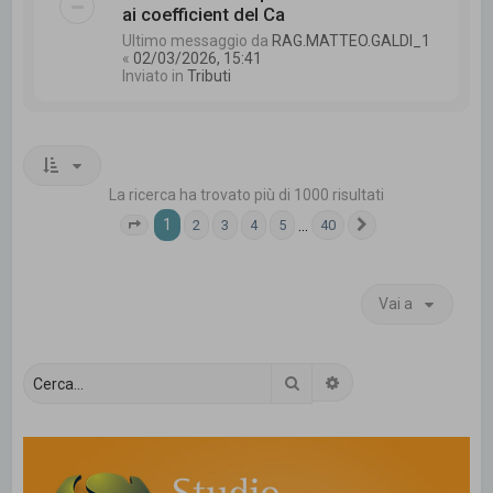
ai coefficient del Ca
Ultimo messaggio da
RAG.MATTEO.GALDI_1
«
02/03/2026, 15:41
Inviato in
Tributi
La ricerca ha trovato più di 1000 risultati
1
…
2
3
4
5
40
Pagina
1
di
40
Prossimo
Vai a
Cerca
Ricerca avanzata