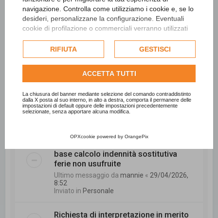
navigazione. Controlla come utilizziamo i cookie e, se lo
Ultimo messaggio da
CCC
«
15/05/2026, 9:11
Inviato in
Personale
desideri, personalizzane la configurazione. Eventuali
cookie di profilazione o commerciali verranno utilizzati
esclusivamente previa acquisizione del consenso
La digitalizzazione negli enti locali sta
dell'utente e, se consentito, potrebbero essere utilizzati
RIFIUTA
GESTISCI
davvero aiutando?
per personalizzare gli annunci pubblicitari. Per ulteriori
Ultimo messaggio da
sonal2789
«
informazioni su come Google utilizza i dati raccolti,
08/05/2026, 7:52
ACCETTA TUTTI
consulta la
politica sulla privacy di Google
.
Inviato in
Tecnico
Consulta l'informativa cookie completa.
La chiusura del banner mediante selezione del comando contraddistinto
dalla X posta al suo interno, in alto a destra, comporta il permanere delle
INPS - Richiesta di interessi di rivalsa.
impostazioni di default oppure delle impostazioni precedentemente
selezionate, senza apportare alcuna modifica.
Ultimo messaggio da
trombetta
«
06/05/2026, 11:03
Inviato in
Personale
OPXcookie
powered by
OrangePix
base calcolo indennità sostitutiva
ferie non usufruite
Ultimo messaggio da
mannie
«
29/04/2026,
8:52
Inviato in
Personale
Richiesta di interpretazione in merito