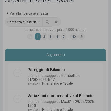
Argomenti senza risposta
c
a
Vai alla ricerca avanzata
Cerca
Ricerca avanzata
La ricerca ha trovato più di 1000 risultati
1
…
2
3
4
5
40
Pagina
1
di
40
Prossimo
Argomenti
Pareggio di Bilancio.
Ultimo messaggio da
trombetta
«
01/08/2026, 6:47
Inviato in
Finanziario e fiscale
Variazioni compensative al Bilancio
Ultimo messaggio da
Max81
«
29/07/2026,
17:18
Inviato in
Finanziario e fiscale