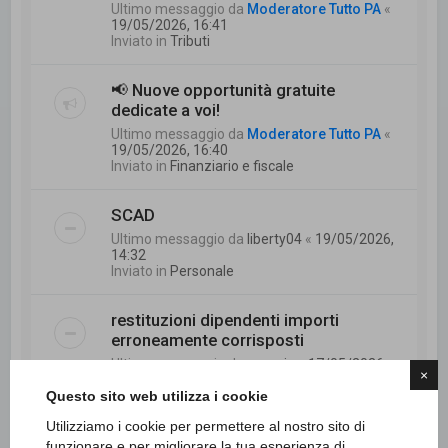
Ultimo messaggio da
Moderatore Tutto PA
«
19/05/2026, 16:41
Inviato in
Tributi
📢 Nuove opportunità gratuite
dedicate a voi!
Ultimo messaggio da
Moderatore Tutto PA
«
19/05/2026, 16:40
Inviato in
Finanziario e fiscale
SCAD
Ultimo messaggio da
liberty04
«
19/05/2026,
14:32
Inviato in
Personale
restituzioni dipendenti importi
erroneamente corrisposti
Ultimo messaggio da
mannie
«
17/05/2026,
×
9:24
Questo sito web utilizza i cookie
Inviato in
Finanziario e fiscale
Utilizziamo i cookie per permettere al nostro sito di
Mobilità e part time temporaneo
funzionare e per migliorare la tua esperienza di