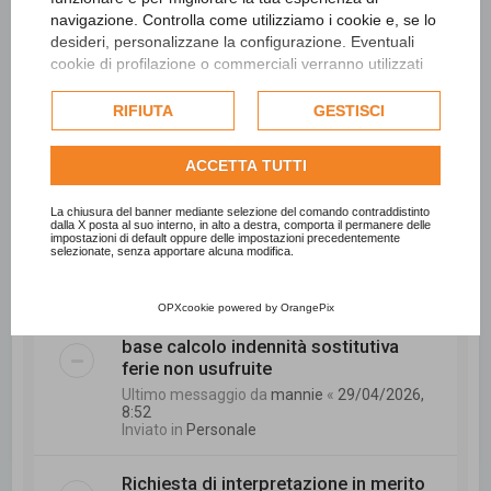
navigazione. Controlla come utilizziamo i cookie e, se lo
Ultimo messaggio da
CCC
«
15/05/2026, 9:11
Inviato in
Personale
desideri, personalizzane la configurazione. Eventuali
cookie di profilazione o commerciali verranno utilizzati
esclusivamente previa acquisizione del consenso
La digitalizzazione negli enti locali sta
dell'utente e, se consentito, potrebbero essere utilizzati
RIFIUTA
GESTISCI
davvero aiutando?
per personalizzare gli annunci pubblicitari. Per ulteriori
Ultimo messaggio da
sonal2789
«
informazioni su come Google utilizza i dati raccolti,
08/05/2026, 7:52
ACCETTA TUTTI
consulta la
politica sulla privacy di Google
.
Inviato in
Tecnico
Consulta l'informativa cookie completa.
La chiusura del banner mediante selezione del comando contraddistinto
dalla X posta al suo interno, in alto a destra, comporta il permanere delle
INPS - Richiesta di interessi di rivalsa.
impostazioni di default oppure delle impostazioni precedentemente
selezionate, senza apportare alcuna modifica.
Ultimo messaggio da
trombetta
«
06/05/2026, 11:03
Inviato in
Personale
OPXcookie
powered by
OrangePix
base calcolo indennità sostitutiva
ferie non usufruite
Ultimo messaggio da
mannie
«
29/04/2026,
8:52
Inviato in
Personale
Richiesta di interpretazione in merito