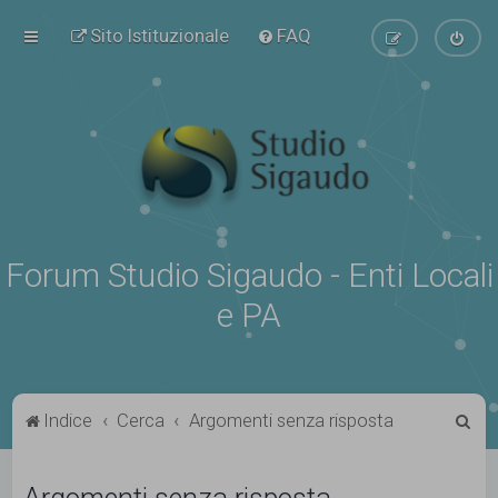
Sito Istituzionale
FAQ
Forum Studio Sigaudo - Enti Locali
e PA
C
Indice
Cerca
Argomenti senza risposta
e
r