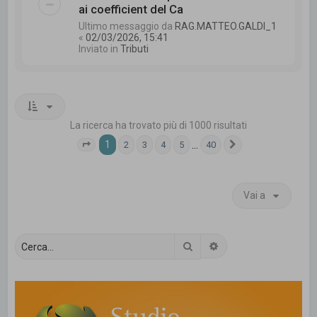
ai coefficient del Ca
Ultimo messaggio da
RAG.MATTEO.GALDI_1
«
02/03/2026, 15:41
Inviato in
Tributi
La ricerca ha trovato più di 1000 risultati
1
…
2
3
4
5
40
Pagina
1
di
40
Prossimo
Vai a
Cerca
Ricerca avanzata