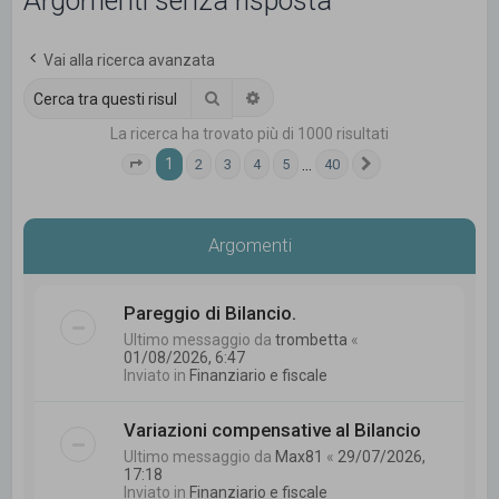
Argomenti senza risposta
c
a
Vai alla ricerca avanzata
Cerca
Ricerca avanzata
La ricerca ha trovato più di 1000 risultati
1
…
2
3
4
5
40
Pagina
1
di
40
Prossimo
Argomenti
Pareggio di Bilancio.
Ultimo messaggio da
trombetta
«
01/08/2026, 6:47
Inviato in
Finanziario e fiscale
Variazioni compensative al Bilancio
Ultimo messaggio da
Max81
«
29/07/2026,
17:18
Inviato in
Finanziario e fiscale