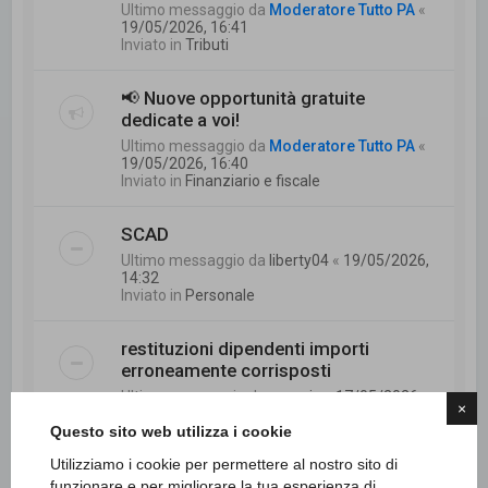
Ultimo messaggio da
Moderatore Tutto PA
«
19/05/2026, 16:41
Inviato in
Tributi
📢 Nuove opportunità gratuite
dedicate a voi!
Ultimo messaggio da
Moderatore Tutto PA
«
19/05/2026, 16:40
Inviato in
Finanziario e fiscale
SCAD
Ultimo messaggio da
liberty04
«
19/05/2026,
14:32
Inviato in
Personale
restituzioni dipendenti importi
erroneamente corrisposti
Ultimo messaggio da
mannie
«
17/05/2026,
×
9:24
Questo sito web utilizza i cookie
Inviato in
Finanziario e fiscale
Utilizziamo i cookie per permettere al nostro sito di
Mobilità e part time temporaneo
funzionare e per migliorare la tua esperienza di