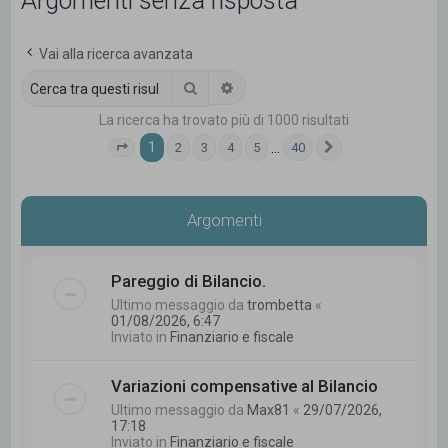
Argomenti senza risposta
c
a
Vai alla ricerca avanzata
Cerca
Ricerca avanzata
La ricerca ha trovato più di 1000 risultati
1
…
2
3
4
5
40
Pagina
1
di
40
Prossimo
Argomenti
Pareggio di Bilancio.
Ultimo messaggio da
trombetta
«
01/08/2026, 6:47
Inviato in
Finanziario e fiscale
Variazioni compensative al Bilancio
Ultimo messaggio da
Max81
«
29/07/2026,
17:18
Inviato in
Finanziario e fiscale