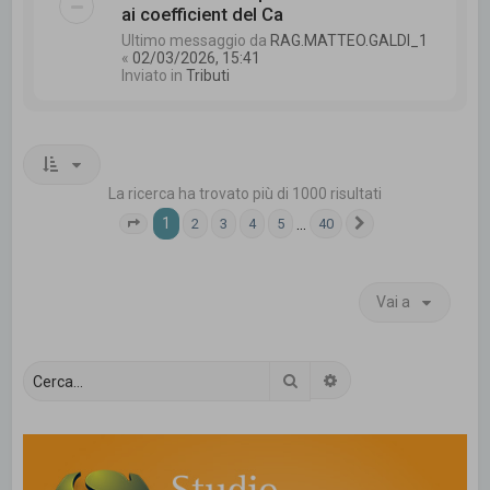
ai coefficient del Ca
Ultimo messaggio da
RAG.MATTEO.GALDI_1
«
02/03/2026, 15:41
Inviato in
Tributi
La ricerca ha trovato più di 1000 risultati
1
…
2
3
4
5
40
Pagina
1
di
40
Prossimo
Vai a
Cerca
Ricerca avanzata