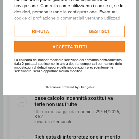
navigazione. Controlla come utilizziamo i cookie e, se lo
Ultimo messaggio da
CCC
«
15/05/2026, 9:11
Inviato in
Personale
desideri, personalizzane la configurazione. Eventuali
cookie di profilazione o commerciali verranno utilizzati
esclusivamente previa acquisizione del consenso
La digitalizzazione negli enti locali sta
dell'utente e, se consentito, potrebbero essere utilizzati
RIFIUTA
GESTISCI
davvero aiutando?
per personalizzare gli annunci pubblicitari. Per ulteriori
Ultimo messaggio da
sonal2789
«
informazioni su come Google utilizza i dati raccolti,
08/05/2026, 7:52
ACCETTA TUTTI
consulta la
politica sulla privacy di Google
.
Inviato in
Tecnico
Consulta l'informativa cookie completa.
La chiusura del banner mediante selezione del comando contraddistinto
dalla X posta al suo interno, in alto a destra, comporta il permanere delle
INPS - Richiesta di interessi di rivalsa.
impostazioni di default oppure delle impostazioni precedentemente
selezionate, senza apportare alcuna modifica.
Ultimo messaggio da
trombetta
«
06/05/2026, 11:03
Inviato in
Personale
OPXcookie
powered by
OrangePix
base calcolo indennità sostitutiva
ferie non usufruite
Ultimo messaggio da
mannie
«
29/04/2026,
8:52
Inviato in
Personale
Richiesta di interpretazione in merito