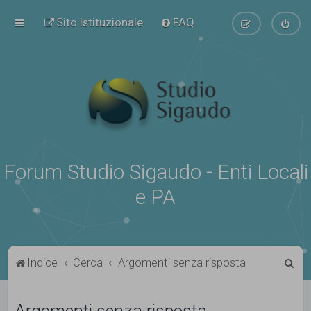
Sito Istituzionale
FAQ
Forum Studio Sigaudo - Enti Locali
e PA
C
Indice
Cerca
Argomenti senza risposta
e
r