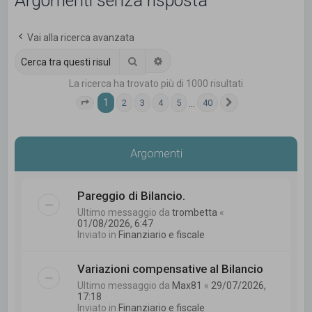
Argomenti senza risposta
c
a
Vai alla ricerca avanzata
Cerca
Ricerca avanzata
La ricerca ha trovato più di 1000 risultati
1
…
2
3
4
5
40
Pagina
1
di
40
Prossimo
Argomenti
Pareggio di Bilancio.
Ultimo messaggio da
trombetta
«
01/08/2026, 6:47
Inviato in
Finanziario e fiscale
Variazioni compensative al Bilancio
Ultimo messaggio da
Max81
«
29/07/2026,
17:18
Inviato in
Finanziario e fiscale