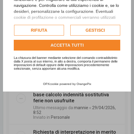
navigazione. Controlla come utilizziamo i cookie e, se lo
Ultimo messaggio da
CCC
«
15/05/2026, 9:11
Inviato in
Personale
desideri, personalizzane la configurazione. Eventuali
cookie di profilazione o commerciali verranno utilizzati
esclusivamente previa acquisizione del consenso
La digitalizzazione negli enti locali sta
dell'utente e, se consentito, potrebbero essere utilizzati
RIFIUTA
GESTISCI
davvero aiutando?
per personalizzare gli annunci pubblicitari. Per ulteriori
Ultimo messaggio da
sonal2789
«
informazioni su come Google utilizza i dati raccolti,
08/05/2026, 7:52
ACCETTA TUTTI
consulta la
politica sulla privacy di Google
.
Inviato in
Tecnico
Consulta l'informativa cookie completa.
La chiusura del banner mediante selezione del comando contraddistinto
dalla X posta al suo interno, in alto a destra, comporta il permanere delle
INPS - Richiesta di interessi di rivalsa.
impostazioni di default oppure delle impostazioni precedentemente
selezionate, senza apportare alcuna modifica.
Ultimo messaggio da
trombetta
«
06/05/2026, 11:03
Inviato in
Personale
OPXcookie
powered by
OrangePix
base calcolo indennità sostitutiva
ferie non usufruite
Ultimo messaggio da
mannie
«
29/04/2026,
8:52
Inviato in
Personale
Richiesta di interpretazione in merito