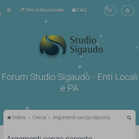
Sito Istituzionale
FAQ
Forum Studio Sigaudo - Enti Locali
e PA
C
Indice
Cerca
Argomenti senza risposta
e
r