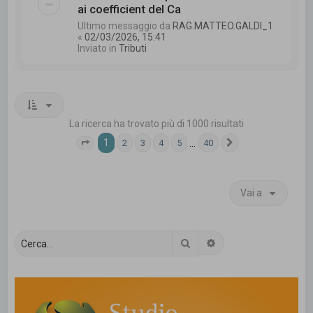
ai coefficient del Ca
Ultimo messaggio da
RAG.MATTEO.GALDI_1
«
02/03/2026, 15:41
Inviato in
Tributi
La ricerca ha trovato più di 1000 risultati
1
…
2
3
4
5
40
Pagina
1
di
40
Prossimo
Vai a
Cerca
Ricerca avanzata