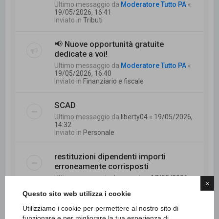
Ultimo messaggio da
Moderatore Tutto PA
«
19/05/2026, 16:41
Inviato in
Tributi
📢 Nuove opportunità gratuite
dedicate a voi!
Ultimo messaggio da
Moderatore Tutto PA
«
19/05/2026, 16:40
Inviato in
Finanziario e fiscale
SCAD
Ultimo messaggio da
liberty04
«
19/05/2026,
14:32
Inviato in
Personale
restituzioni dipendenti importi
erroneamente corrisposti
Ultimo messaggio da
mannie
«
17/05/2026,
×
9:24
Questo sito web utilizza i cookie
Inviato in
Finanziario e fiscale
Utilizziamo i cookie per permettere al nostro sito di
Mobilità e part time temporaneo
funzionare e per migliorare la tua esperienza di