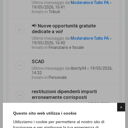
Ultimo messaggio da
Moderatore Tutto PA
«
19/05/2026, 16:41
Inviato in
Tributi
📢 Nuove opportunità gratuite
dedicate a voi!
Ultimo messaggio da
Moderatore Tutto PA
«
19/05/2026, 16:40
Inviato in
Finanziario e fiscale
SCAD
Ultimo messaggio da
liberty04
«
19/05/2026,
14:32
Inviato in
Personale
restituzioni dipendenti importi
erroneamente corrisposti
Ultimo messaggio da
mannie
«
17/05/2026,
×
9:24
Questo sito web utilizza i cookie
Inviato in
Finanziario e fiscale
Utilizziamo i cookie per permettere al nostro sito di
Mobilità e part time temporaneo
funzionare e per migliorare la tua esperienza di