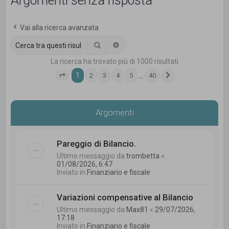
Argomenti senza risposta
c
a
Vai alla ricerca avanzata
Cerca
Ricerca avanzata
La ricerca ha trovato più di 1000 risultati
1
…
2
3
4
5
40
Pagina
1
di
40
Prossimo
Argomenti
Pareggio di Bilancio.
Ultimo messaggio da
trombetta
«
01/08/2026, 6:47
Inviato in
Finanziario e fiscale
Variazioni compensative al Bilancio
Ultimo messaggio da
Max81
«
29/07/2026,
17:18
Inviato in
Finanziario e fiscale