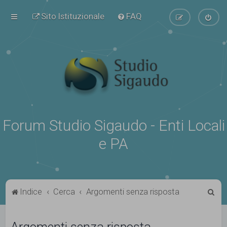
Sito Istituzionale
FAQ
Forum Studio Sigaudo - Enti Locali
e PA
C
Indice
Cerca
Argomenti senza risposta
e
r