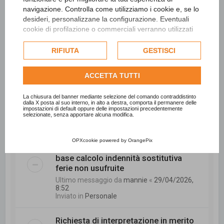
navigazione. Controlla come utilizziamo i cookie e, se lo
Ultimo messaggio da
CCC
«
15/05/2026, 9:11
Inviato in
Personale
desideri, personalizzane la configurazione. Eventuali
cookie di profilazione o commerciali verranno utilizzati
esclusivamente previa acquisizione del consenso
La digitalizzazione negli enti locali sta
dell'utente e, se consentito, potrebbero essere utilizzati
RIFIUTA
GESTISCI
davvero aiutando?
per personalizzare gli annunci pubblicitari. Per ulteriori
Ultimo messaggio da
sonal2789
«
informazioni su come Google utilizza i dati raccolti,
08/05/2026, 7:52
ACCETTA TUTTI
consulta la
politica sulla privacy di Google
.
Inviato in
Tecnico
Consulta l'informativa cookie completa.
La chiusura del banner mediante selezione del comando contraddistinto
dalla X posta al suo interno, in alto a destra, comporta il permanere delle
INPS - Richiesta di interessi di rivalsa.
impostazioni di default oppure delle impostazioni precedentemente
selezionate, senza apportare alcuna modifica.
Ultimo messaggio da
trombetta
«
06/05/2026, 11:03
Inviato in
Personale
OPXcookie
powered by
OrangePix
base calcolo indennità sostitutiva
ferie non usufruite
Ultimo messaggio da
mannie
«
29/04/2026,
8:52
Inviato in
Personale
Richiesta di interpretazione in merito