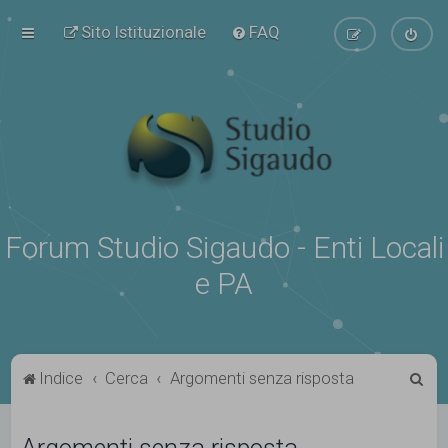
Sito Istituzionale
FAQ
Forum Studio Sigaudo - Enti Locali
e PA
C
Indice
Cerca
Argomenti senza risposta
e
r