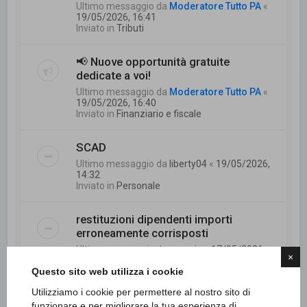
Ultimo messaggio da
Moderatore Tutto PA
«
19/05/2026, 16:41
Inviato in
Tributi
📢 Nuove opportunità gratuite
dedicate a voi!
Ultimo messaggio da
Moderatore Tutto PA
«
19/05/2026, 16:40
Inviato in
Finanziario e fiscale
SCAD
Ultimo messaggio da
liberty04
«
19/05/2026,
14:32
Inviato in
Personale
restituzioni dipendenti importi
erroneamente corrisposti
Ultimo messaggio da
mannie
«
17/05/2026,
×
9:24
Questo sito web utilizza i cookie
Inviato in
Finanziario e fiscale
Utilizziamo i cookie per permettere al nostro sito di
Mobilità e part time temporaneo
funzionare e per migliorare la tua esperienza di