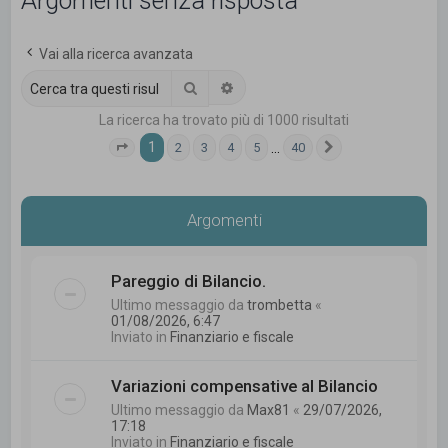
Argomenti senza risposta
c
a
Vai alla ricerca avanzata
Cerca
Ricerca avanzata
La ricerca ha trovato più di 1000 risultati
1
…
2
3
4
5
40
Pagina
1
di
40
Prossimo
Argomenti
Pareggio di Bilancio.
Ultimo messaggio da
trombetta
«
01/08/2026, 6:47
Inviato in
Finanziario e fiscale
Variazioni compensative al Bilancio
Ultimo messaggio da
Max81
«
29/07/2026,
17:18
Inviato in
Finanziario e fiscale