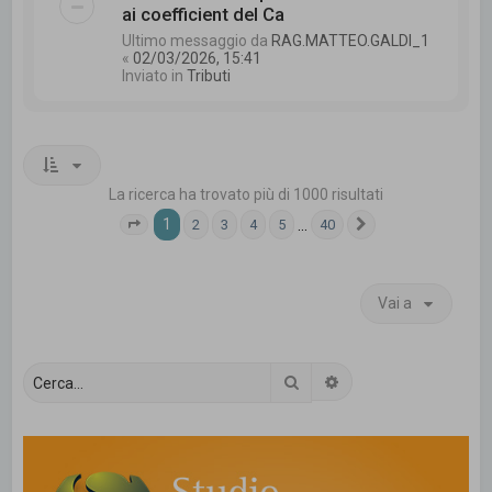
ai coefficient del Ca
Ultimo messaggio da
RAG.MATTEO.GALDI_1
«
02/03/2026, 15:41
Inviato in
Tributi
La ricerca ha trovato più di 1000 risultati
1
…
2
3
4
5
40
Pagina
1
di
40
Prossimo
Vai a
Cerca
Ricerca avanzata