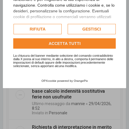
navigazione. Controlla come utilizziamo i cookie e, se lo
Ultimo messaggio da
CCC
«
15/05/2026, 9:11
Inviato in
Personale
desideri, personalizzane la configurazione. Eventuali
cookie di profilazione o commerciali verranno utilizzati
esclusivamente previa acquisizione del consenso
La digitalizzazione negli enti locali sta
dell'utente e, se consentito, potrebbero essere utilizzati
RIFIUTA
GESTISCI
davvero aiutando?
per personalizzare gli annunci pubblicitari. Per ulteriori
Ultimo messaggio da
sonal2789
«
informazioni su come Google utilizza i dati raccolti,
08/05/2026, 7:52
ACCETTA TUTTI
consulta la
politica sulla privacy di Google
.
Inviato in
Tecnico
Consulta l'informativa cookie completa.
La chiusura del banner mediante selezione del comando contraddistinto
dalla X posta al suo interno, in alto a destra, comporta il permanere delle
INPS - Richiesta di interessi di rivalsa.
impostazioni di default oppure delle impostazioni precedentemente
selezionate, senza apportare alcuna modifica.
Ultimo messaggio da
trombetta
«
06/05/2026, 11:03
Inviato in
Personale
OPXcookie
powered by
OrangePix
base calcolo indennità sostitutiva
ferie non usufruite
Ultimo messaggio da
mannie
«
29/04/2026,
8:52
Inviato in
Personale
Richiesta di interpretazione in merito