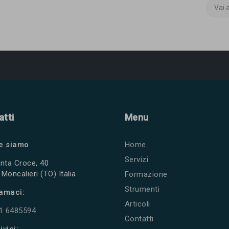
Vai 
atti
Menu
e siamo
Home
Servizi
nta Croce, 40
Moncalieri (TO) Italia
Formazione
Strumenti
amaci:
Articoli
11 6485594
Contatti
ivici: