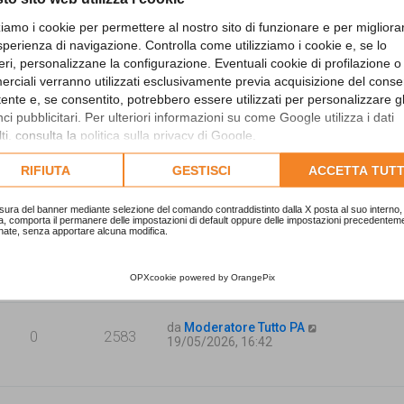
zziamo i cookie per permettere al nostro sito di funzionare e per migliora
sperienza di navigazione. Controlla come utilizziamo i cookie e, se lo
eri, personalizzane la configurazione. Eventuali cookie di profilazione o
da
Moderatore Tutto PA
rciali verranno utilizzati esclusivamente previa acquisizione del cons
0
2418
19/05/2026, 16:43
utente e, se consentito, potrebbero essere utilizzati per personalizzare gl
i pubblicitari. Per ulteriori informazioni su come Google utilizza i dati
ti, consulta la
politica sulla privacy di Google
.
da
Moderatore Tutto PA
lta l'informativa cookie completa.
0
2440
RIFIUTA
GESTISCI
ACCETTA TUTT
19/05/2026, 16:43
sura del banner mediante selezione del comando contraddistinto dalla X posta al suo interno, 
a, comporta il permanere delle impostazioni di default oppure delle impostazioni precedentem
nate, senza apportare alcuna modifica.
da
Moderatore Tutto PA
0
2276
19/05/2026, 16:42
OPXcookie
powered by
OrangePix
da
Moderatore Tutto PA
0
2583
19/05/2026, 16:42