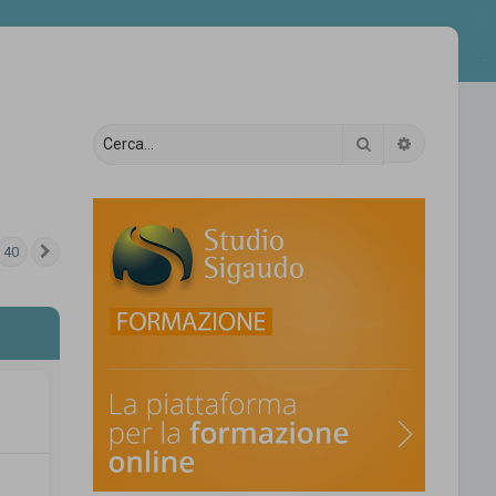
Cerca
Ricerca av
40
Prossimo