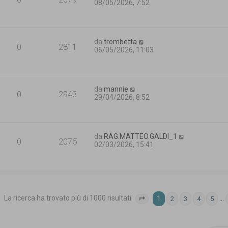
08/05/2026, 7:52
da
trombetta
0
2811
06/05/2026, 11:03
da
mannie
0
2943
29/04/2026, 8:52
da
RAG.MATTEO.GALDI_1
0
2075
02/03/2026, 15:41
La ricerca ha trovato più di 1000 risultati
1
…
2
3
4
5
Pagina
1
di
40