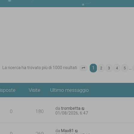
La ricerca ha trovato più di 1000 risultati
1
…
2
3
4
5
Pagina
1
di
40
isposte
Visite
Ultimo messaggio
da
trombetta
0
180
01/08/2026, 6:47
da
Max81
0
269