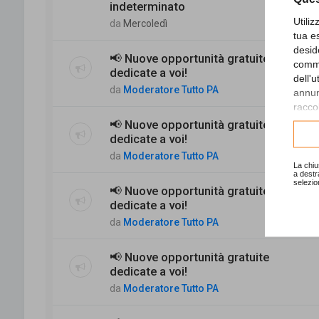
indeterminato
Utili
da
Mercoledì
tua e
desid
📢 Nuove opportunità gratuite
comme
dedicate a voi!
dell'
da
Moderatore Tutto PA
annunc
raccol
📢 Nuove opportunità gratuite
Consu
dedicate a voi!
da
Moderatore Tutto PA
La chiu
a destr
selezio
📢 Nuove opportunità gratuite
dedicate a voi!
da
Moderatore Tutto PA
📢 Nuove opportunità gratuite
dedicate a voi!
da
Moderatore Tutto PA