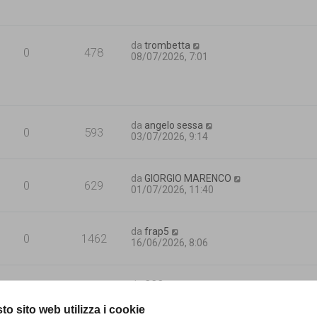
da
trombetta
0
478
08/07/2026, 7:01
da
angelo sessa
0
593
03/07/2026, 9:14
da
GIORGIO MARENCO
0
629
01/07/2026, 11:40
da
frap5
0
1462
16/06/2026, 8:06
da
CCC
0
1712
11/06/2026, 9:25
to sito web utilizza i cookie