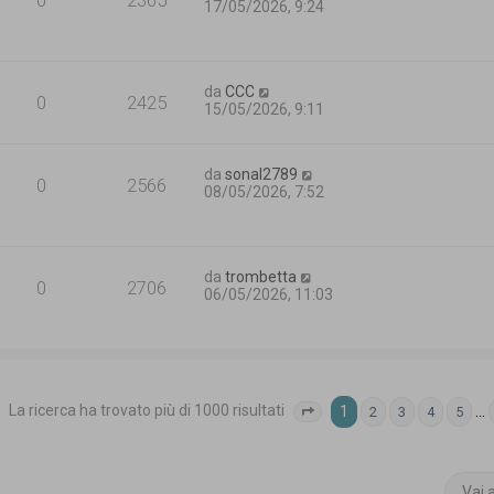
17/05/2026, 9:24
da
CCC
0
2425
15/05/2026, 9:11
da
sonal2789
0
2566
08/05/2026, 7:52
da
trombetta
0
2706
06/05/2026, 11:03
La ricerca ha trovato più di 1000 risultati
1
…
2
3
4
5
Pagina
1
di
40
Vai 