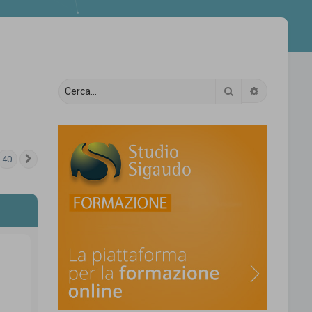
Cerca
Ricerca av
40
Prossimo