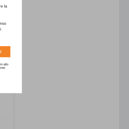
re la
enso
i
I
in alto
ente