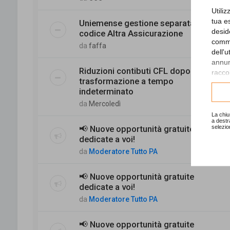
Utili
tua e
Uniemense gestione separata -
desid
codice Altra Assicurazione
comme
da
faffa
dell'
annunc
Riduzioni contibuti CFL dopo
raccol
trasformazione a tempo
Consu
indeterminato
da
Mercoledì
La chiu
a destr
📢 Nuove opportunità gratuite
selezio
dedicate a voi!
da
Moderatore Tutto PA
📢 Nuove opportunità gratuite
dedicate a voi!
da
Moderatore Tutto PA
📢 Nuove opportunità gratuite