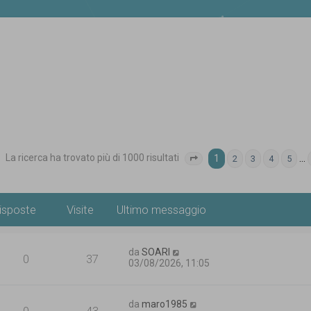
La ricerca ha trovato più di 1000 risultati
1
…
2
3
4
5
Pagina
1
di
40
isposte
Visite
Ultimo messaggio
da
SOARI
0
37
03/08/2026, 11:05
da
maro1985
0
43