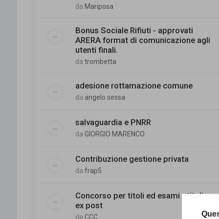
da
Mariposa
Bonus Sociale Rifiuti - approvati
ARERA format di comunicazione agli
utenti finali.
da
trombetta
adesione rottamazione comune
da
angelo sessa
salvaguardia e PNRR
da
GIORGIO MARENCO
Contribuzione gestione privata
da
frap5
Concorso per titoli ed esami - titoli
ex post
Ques
da
CCC