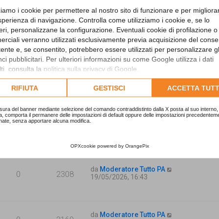
zziamo i cookie per permettere al nostro sito di funzionare e per migliora
sperienza di navigazione. Controlla come utilizziamo i cookie e, se lo
da
faffa
0
1740
eri, personalizzane la configurazione. Eventuali cookie di profilazione o
10/06/2026, 11:36
rciali verranno utilizzati esclusivamente previa acquisizione del cons
utente e, se consentito, potrebbero essere utilizzati per personalizzare gl
i pubblicitari. Per ulteriori informazioni su come Google utilizza i dati
da
Mercoledì
ti, consulta la
politica sulla privacy di Google
.
0
1741
05/06/2026, 12:21
lta l'informativa cookie completa.
RIFIUTA
GESTISCI
ACCETTA TUTT
sura del banner mediante selezione del comando contraddistinto dalla X posta al suo interno, 
a, comporta il permanere delle impostazioni di default oppure delle impostazioni precedentem
nate, senza apportare alcuna modifica.
da
Moderatore Tutto PA
0
2312
19/05/2026, 16:43
OPXcookie
powered by
OrangePix
da
Moderatore Tutto PA
0
2308
19/05/2026, 16:43
da
Moderatore Tutto PA