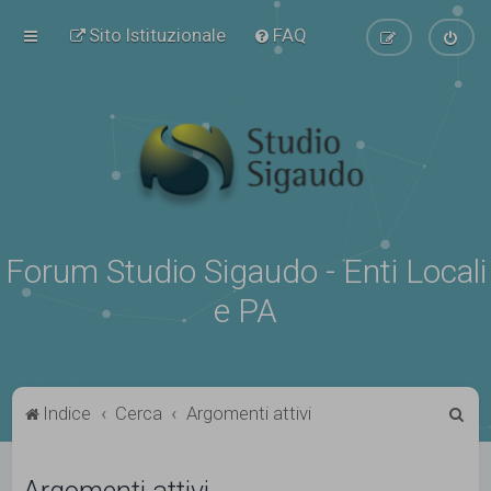
Sito Istituzionale
FAQ
Forum Studio Sigaudo - Enti Locali
e PA
C
Indice
Cerca
Argomenti attivi
e
r