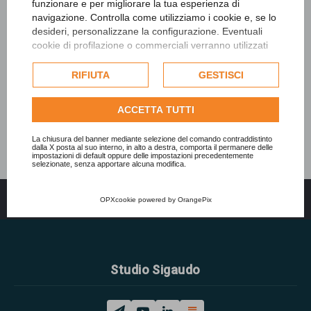
funzionare e per migliorare la tua esperienza di
navigazione. Controlla come utilizziamo i cookie e, se lo
desideri, personalizzane la configurazione. Eventuali
cookie di profilazione o commerciali verranno utilizzati
esclusivamente previa acquisizione del consenso
dell'utente e, se consentito, potrebbero essere utilizzati
RIFIUTA
GESTISCI
per personalizzare gli annunci pubblicitari. Per ulteriori
informazioni su come Google utilizza i dati raccolti,
ACCETTA TUTTI
consulta la
politica sulla privacy di Google
.
Consulta l'informativa cookie completa.
La chiusura del banner mediante selezione del comando contraddistinto
dalla X posta al suo interno, in alto a destra, comporta il permanere delle
impostazioni di default oppure delle impostazioni precedentemente
selezionate, senza apportare alcuna modifica.
Indice
Tutti gli orari sono
UTC+02:00
OPXcookie
powered by
OrangePix
Studio Sigaudo