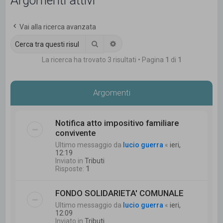
Argomenti attivi
c
a
Vai alla ricerca avanzata
Cerca
Ricerca avanzata
La ricerca ha trovato 3 risultati • Pagina
1
di
1
Argomenti
Notifica atto impositivo familiare
convivente
Ultimo messaggio da
lucio guerra
«
ieri,
12:19
Inviato in
Tributi
Risposte:
1
FONDO SOLIDARIETA' COMUNALE
Ultimo messaggio da
lucio guerra
«
ieri,
12:09
Inviato in
Tributi