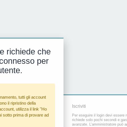
e richiede che
 e connesso per
utente.
namento, tutti gli account
o il ripristino della
Iscriviti
count, utilizza il link
"Ho
i sotto prima di provare ad
Per eseguire il login devi essere r
richiede solo pochi secondi e gara
avanzate. L’amministratore può a