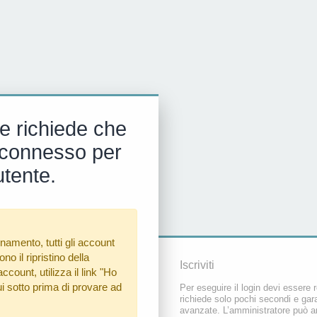
e richiede che
 e connesso per
utente.
namento, tutti gli account
o il ripristino della
Iscriviti
count, utilizza il link
"Ho
i sotto prima di provare ad
Per eseguire il login devi essere r
richiede solo pochi secondi e gara
avanzate. L’amministratore può a