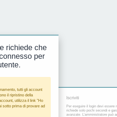
e richiede che
 e connesso per
utente.
namento, tutti gli account
o il ripristino della
Iscriviti
count, utilizza il link
"Ho
i sotto prima di provare ad
Per eseguire il login devi essere r
richiede solo pochi secondi e gara
avanzate. L’amministratore può a