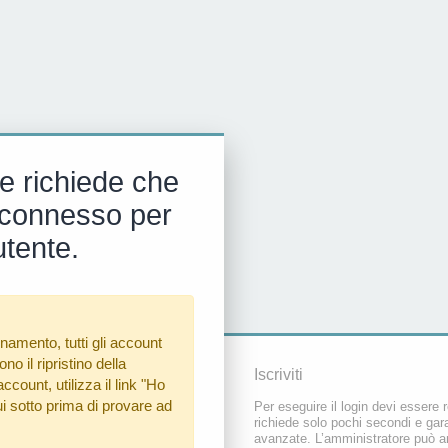
e richiede che
 e connesso per
utente.
namento, tutti gli account
o il ripristino della
Iscriviti
count, utilizza il link
"Ho
i sotto prima di provare ad
Per eseguire il login devi essere r
richiede solo pochi secondi e gara
avanzate. L’amministratore può a