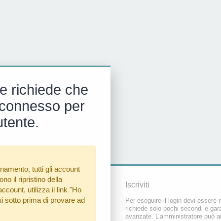
e richiede che
 e connesso per
utente.
namento, tutti gli account
o il ripristino della
Iscriviti
count, utilizza il link
"Ho
i sotto prima di provare ad
Per eseguire il login devi essere r
richiede solo pochi secondi e gara
avanzate. L’amministratore può a