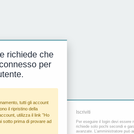
e richiede che
 e connesso per
utente.
namento, tutti gli account
o il ripristino della
Iscriviti
count, utilizza il link
"Ho
i sotto prima di provare ad
Per eseguire il login devi essere r
richiede solo pochi secondi e gara
avanzate. L’amministratore può a