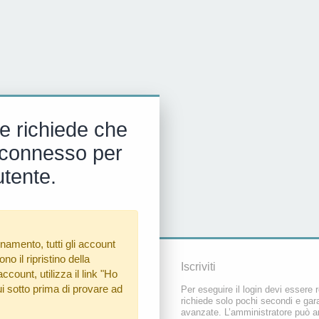
e richiede che
 e connesso per
utente.
namento, tutti gli account
o il ripristino della
Iscriviti
count, utilizza il link
"Ho
i sotto prima di provare ad
Per eseguire il login devi essere r
richiede solo pochi secondi e gara
avanzate. L’amministratore può a