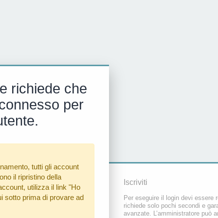
e richiede che
 e connesso per
utente.
namento, tutti gli account
o il ripristino della
Iscriviti
count, utilizza il link
"Ho
i sotto prima di provare ad
Per eseguire il login devi essere r
richiede solo pochi secondi e gara
avanzate. L’amministratore può a