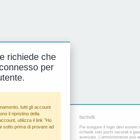
e richiede che
 e connesso per
utente.
namento, tutti gli account
o il ripristino della
Iscriviti
count, utilizza il link
"Ho
i sotto prima di provare ad
Per eseguire il login devi essere r
richiede solo pochi secondi e gara
avanzate. L’amministratore può a