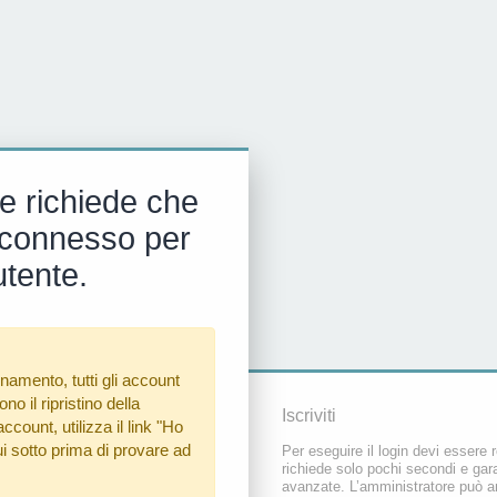
e richiede che
 e connesso per
utente.
namento, tutti gli account
o il ripristino della
Iscriviti
count, utilizza il link
"Ho
i sotto prima di provare ad
Per eseguire il login devi essere r
richiede solo pochi secondi e gara
avanzate. L’amministratore può a