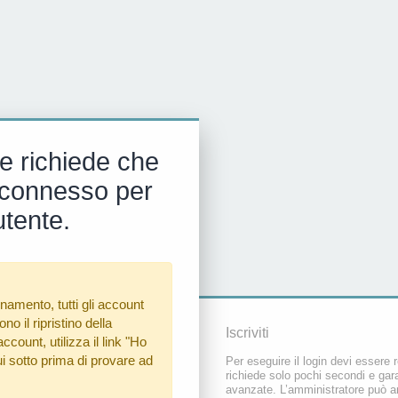
e richiede che
 e connesso per
utente.
namento, tutti gli account
o il ripristino della
Iscriviti
count, utilizza il link
"Ho
i sotto prima di provare ad
Per eseguire il login devi essere r
richiede solo pochi secondi e gara
avanzate. L’amministratore può a