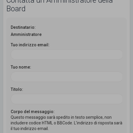
Contatta un Amministratore della
c
Board
a
Destinatario:
Amministratore
Tuo indirizzo email:
Tuo nome:
Titolo:
Corpo del messaggio:
Questo messaggio sarà spedito in testo semplice, non
includere codice HTML o BBCode. L’indirizzo di risposta sarà
il tuo indirizzo email.