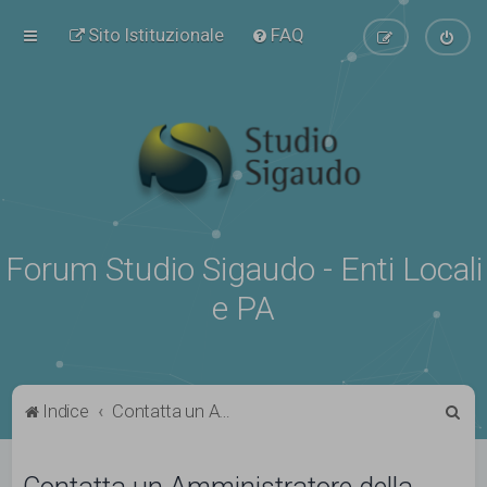
Sito Istituzionale
FAQ
Forum Studio Sigaudo - Enti Locali
e PA
C
Indice
Contatta un Amministratore della Board
e
r