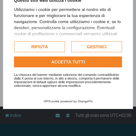
Questo sito web utilizza i cookie
Utilizziamo i cookie per permettere al nostro sito di
funzionare e per migliorare la tua esperienza di
navigazione. Controlla come utilizziamo i cookie e, se lo
desideri, personalizzane la configurazione. Eventuali
cookie di profilazione o commerciali verranno utilizzati
esclusivamente previa acquisizione del consenso
dell'utente e, se consentito, potrebbero essere utilizzati
RIFIUTA
GESTISCI
per personalizzare gli annunci pubblicitari. Per ulteriori
informazioni su come Google utilizza i dati raccolti,
ACCETTA TUTTI
consulta la
politica sulla privacy di Google
.
Consulta l'informativa cookie completa.
La chiusura del banner mediante selezione del comando contraddistinto
dalla X posta al suo interno, in alto a destra, comporta il permanere delle
impostazioni di default oppure delle impostazioni precedentemente
selezionate, senza apportare alcuna modifica.
OPXcookie
powered by
OrangePix
Indice
Tutti gli orari sono
UTC+02:00