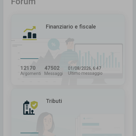
Forum
c
a
Finanziario e fiscale
12170
47502
01/08/2026, 6:47
Ultimo messaggio
Argomenti
Messaggi
Tributi