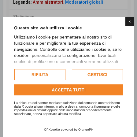
Legenda:
Amministratori
,
Moderatori globali
Statistiche
×
Totale messaggi
98437
• Totale argomenti
26554
•
Questo sito web utilizza i cookie
Totale iscritti
7717
• Ultimo iscritto
Catia Pirrone
Utilizziamo i cookie per permettere al nostro sito di
funzionare e per migliorare la tua esperienza di
navigazione. Controlla come utilizziamo i cookie e, se lo
desideri, personalizzane la configurazione. Eventuali
Cerca
Ricerca avanzata
cookie di profilazione o commerciali verranno utilizzati
esclusivamente previa acquisizione del consenso
dell'utente e, se consentito, potrebbero essere utilizzati
RIFIUTA
GESTISCI
per personalizzare gli annunci pubblicitari. Per ulteriori
informazioni su come Google utilizza i dati raccolti,
ACCETTA TUTTI
consulta la
politica sulla privacy di Google
.
Consulta l'informativa cookie completa.
La chiusura del banner mediante selezione del comando contraddistinto
dalla X posta al suo interno, in alto a destra, comporta il permanere delle
impostazioni di default oppure delle impostazioni precedentemente
selezionate, senza apportare alcuna modifica.
OPXcookie
powered by
OrangePix