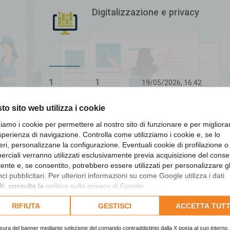
Digitalizzazione e privacy
1
1
19/05/2026, 16:42
Ultimo messaggio
Argomenti
Messaggi
to sito web utilizza i cookie
zziamo i cookie per permettere al nostro sito di funzionare e per migliora
sperienza di navigazione. Controlla come utilizziamo i cookie e, se lo
Revisori dei conti
eri, personalizzane la configurazione. Eventuali cookie di profilazione o
rciali verranno utilizzati esclusivamente previa acquisizione del cons
utente e, se consentito, potrebbero essere utilizzati per personalizzare gl
i pubblicitari. Per ulteriori informazioni su come Google utilizza i dati
ti, consulta la
politica sulla privacy di Google
.
lta l'informativa cookie completa.
RIFIUTA
GESTISCI
ACCETTA TUTT
307
1156
19/05/2026, 16:43
Ultimo messaggio
Argomenti
Messaggi
sura del banner mediante selezione del comando contraddistinto dalla X posta al suo interno, 