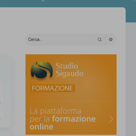
Cerca
Ricerca av