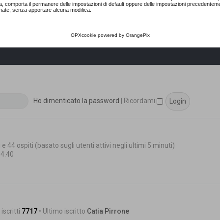
a, comporta il permanere delle impostazioni di default oppure delle impostazioni precedentem
nate, senza apportare alcuna modifica.
OPXcookie
powered by
OrangePix
Ho dimenticato la password
|
Ricordami
 e 44 ospiti (basato sugli utenti attivi negli ultimi 5 minuti)
14:40
iscritti
7717
• Ultimo iscritto
Catia Pirrone