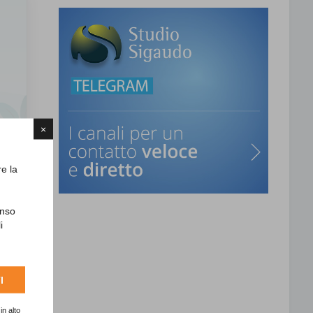
×
re la
enso
i
I
in alto