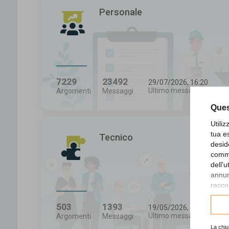
Personale
7229
23492
29/07/2026, 16:20
Ultimo messaggio
Argomenti
Messaggi
Ques
Utili
tua e
Tecnico
desid
comme
dell'
annunc
raccol
Consu
503
1393
19/05/2026, 16:43
Ultimo messaggio
Argomenti
Messaggi
La chiu