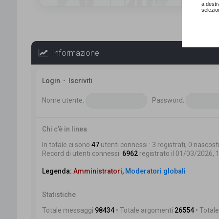
a destr
selezio
Informazione
Login
•
Iscriviti
Nome utente:
Password:
Chi c’è in linea
In totale ci sono
47
utenti connessi : 3 registrati, 0 nascosti
Record di utenti connessi:
6962
registrato il 01/03/2026, 
Legenda:
Amministratori
,
Moderatori globali
Statistiche
Totale messaggi
98434
• Totale argomenti
26554
• Totale 