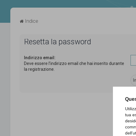
Indice
Resetta la password
Indirizzo email:
Deve essere l’indirizzo email che hai inserito durante
la registrazione.
Ques
Utili
tua e
desid
comme
dell'