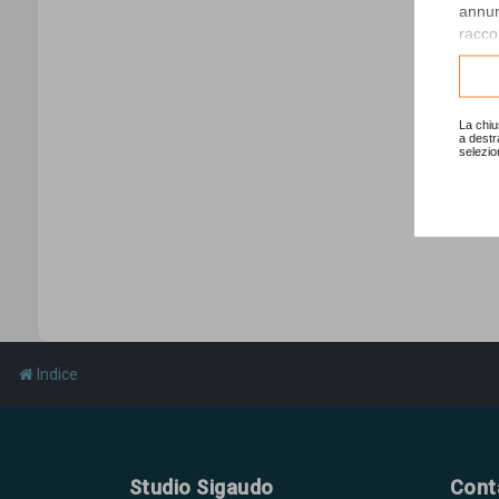
annunc
raccol
Consu
La chiu
a destr
selezio
Indice
Studio Sigaudo
Cont