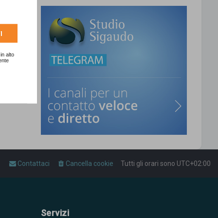
I
in alto
ente
Contattaci
Cancella cookie
Tutti gli orari sono
UTC+02:00
Servizi