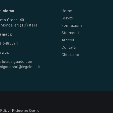
e siamo
Home
Servizi
nta Croce, 40
Moncalieri (TO) Italia
Formazione
Strumenti
amaci:
Articoli
11 6485594
Contatti
ivici:
Chi siamo
studiosigaudo.com
sigaudosrl@legalmail.it
 Policy
|
Preferenze Cookie