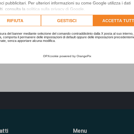
i pubblicitari. Per ulteriori informazioni su come Google utilizza i dati
ti, consulta la
politica sulla privacy di Google
.
lta l'informativa cookie completa.
RIFIUTA
GESTISCI
ACCETTA TUTT
sura del banner mediante selezione del comando contraddistinto dalla X posta al suo interno, 
a, comporta il permanere delle impostazioni di default oppure delle impostazioni precedentem
nate, senza apportare alcuna modifica.
OPXcookie
powered by
OrangePix
atti
Menu