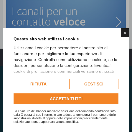
×
Questo sito web utilizza i cookie
Utilizziamo i cookie per permettere al nostro sito di
funzionare e per migliorare la tua esperienza di
Indice
Tutti gli orari sono
UTC+02:00
navigazione. Controlla come utilizziamo i cookie e, se lo
desideri, personalizzane la configurazione. Eventuali
cookie di profilazione o commerciali verranno utilizzati
esclusivamente previa acquisizione del consenso
dell'utente e, se consentito, potrebbero essere utilizzati
RIFIUTA
GESTISCI
Studio Sigaudo
per personalizzare gli annunci pubblicitari. Per ulteriori
informazioni su come Google utilizza i dati raccolti,
ACCETTA TUTTI
consulta la
politica sulla privacy di Google
.
Consulta l'informativa cookie completa.
La chiusura del banner mediante selezione del comando contraddistinto
dalla X posta al suo interno, in alto a destra, comporta il permanere delle
Visura
impostazioni di default oppure delle impostazioni precedentemente
selezionate, senza apportare alcuna modifica.
DURC