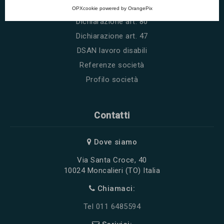
Conto dedicato
OPXcookie
powered by
OrangePix
Dichiarazione art. 80
Dichiarazione art. 47
DSAN lavoro disabili
Referenze società
Profilo società
Contatti
Dove siamo
Via Santa Croce, 40
10024 Moncalieri (TO) Italia
Chiamaci:
Tel 011 6485594