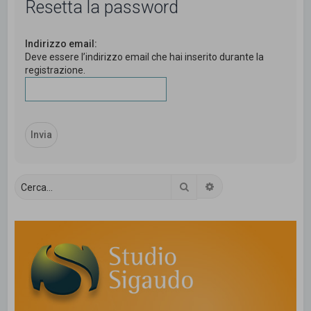
Resetta la password
c
a
Indirizzo email:
Deve essere l’indirizzo email che hai inserito durante la
registrazione.
Cerca
Ricerca avanzata