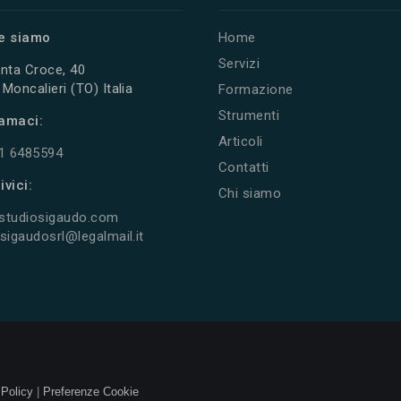
e siamo
Home
Servizi
nta Croce, 40
Moncalieri (TO) Italia
Formazione
Strumenti
amaci:
Articoli
11 6485594
Contatti
ivici:
Chi siamo
studiosigaudo.com
sigaudosrl@legalmail.it
 Policy
|
Preferenze Cookie