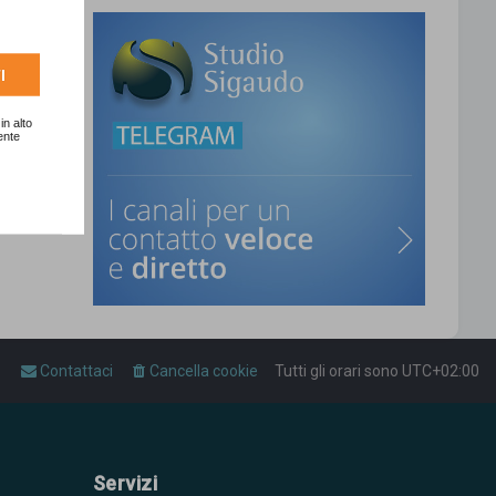
I
in alto
ente
Contattaci
Cancella cookie
Tutti gli orari sono
UTC+02:00
Servizi