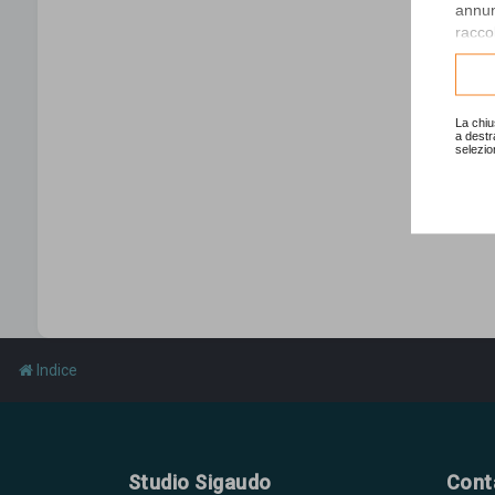
annunc
raccol
Consu
La chiu
a destr
selezio
Indice
Studio Sigaudo
Cont