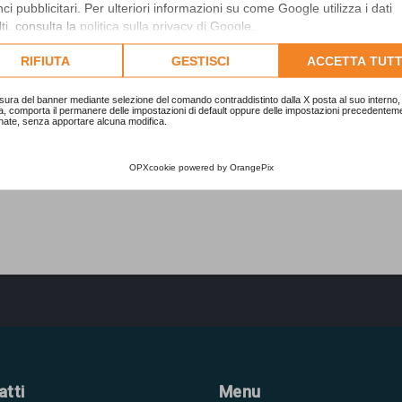
i pubblicitari. Per ulteriori informazioni su come Google utilizza i dati
ti, consulta la
politica sulla privacy di Google
.
lta l'informativa cookie completa.
RIFIUTA
GESTISCI
ACCETTA TUTT
sura del banner mediante selezione del comando contraddistinto dalla X posta al suo interno, 
a, comporta il permanere delle impostazioni di default oppure delle impostazioni precedentem
nate, senza apportare alcuna modifica.
OPXcookie
powered by
OrangePix
atti
Menu