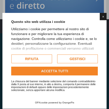
×
Questo sito web utilizza i cookie
Indice
Tutti gli orari sono
UTC+02:00
Utilizziamo i cookie per permettere al nostro sito di
funzionare e per migliorare la tua esperienza di
navigazione. Controlla come utilizziamo i cookie e, se lo
desideri, personalizzane la configurazione. Eventuali
cookie di profilazione o commerciali verranno utilizzati
Studio Sigaudo
esclusivamente previa acquisizione del consenso
dell'utente e, se consentito, potrebbero essere utilizzati
RIFIUTA
GESTISCI
per personalizzare gli annunci pubblicitari. Per ulteriori
informazioni su come Google utilizza i dati raccolti,
ACCETTA TUTTI
consulta la
politica sulla privacy di Google
.
Visura
Consulta l'informativa cookie completa.
La chiusura del banner mediante selezione del comando contraddistinto
DURC
dalla X posta al suo interno, in alto a destra, comporta il permanere delle
impostazioni di default oppure delle impostazioni precedentemente
selezionate, senza apportare alcuna modifica.
Conto dedicato
Dichiarazione art. 80
OPXcookie
powered by
OrangePix
Dichiarazione art. 47