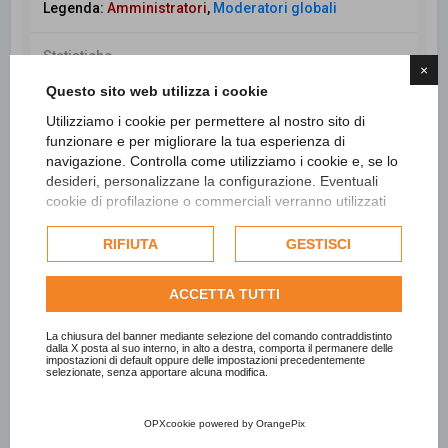
Legenda:
Amministratori
,
Moderatori globali
Statistiche
×
Totale messaggi
98437
• Totale argomenti
26554
•
Questo sito web utilizza i cookie
Totale iscritti
7717
• Ultimo iscritto
Catia Pirrone
Utilizziamo i cookie per permettere al nostro sito di
funzionare e per migliorare la tua esperienza di
navigazione. Controlla come utilizziamo i cookie e, se lo
desideri, personalizzane la configurazione. Eventuali
Cerca
Ricerca avanzata
cookie di profilazione o commerciali verranno utilizzati
esclusivamente previa acquisizione del consenso
dell'utente e, se consentito, potrebbero essere utilizzati
RIFIUTA
GESTISCI
per personalizzare gli annunci pubblicitari. Per ulteriori
informazioni su come Google utilizza i dati raccolti,
ACCETTA TUTTI
consulta la
politica sulla privacy di Google
.
Consulta l'informativa cookie completa.
La chiusura del banner mediante selezione del comando contraddistinto
dalla X posta al suo interno, in alto a destra, comporta il permanere delle
impostazioni di default oppure delle impostazioni precedentemente
selezionate, senza apportare alcuna modifica.
OPXcookie
powered by
OrangePix