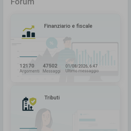
Forum
c
a
Finanziario e fiscale
12170
47502
01/08/2026, 6:47
Ultimo messaggio
Argomenti
Messaggi
Tributi