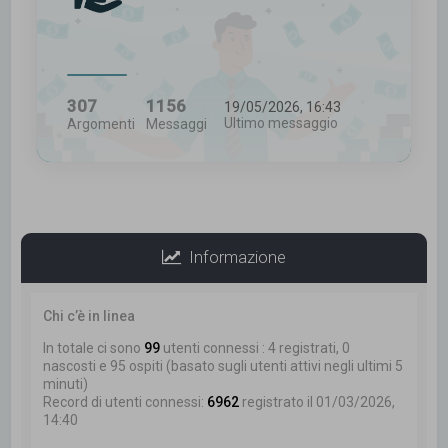
307
1156
19/05/2026, 16:43
Ultimo messaggio
Argomenti
Messaggi
Informazione
Chi c’è in linea
In totale ci sono
99
utenti connessi : 4 registrati, 0
nascosti e 95 ospiti (basato sugli utenti attivi negli ultimi 5
minuti)
Record di utenti connessi:
6962
registrato il 01/03/2026,
14:40