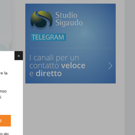
×
re la
enso
i
I
in alto