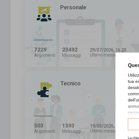
Personale
7229
23492
29/07/2026, 16:20
Ultimo messaggio
Argomenti
Messaggi
Ques
Utili
tua e
Tecnico
desid
comme
dell'
annunc
raccol
Consu
503
1393
19/05/2026, 16:43
Ultimo messaggio
Argomenti
Messaggi
La chiu