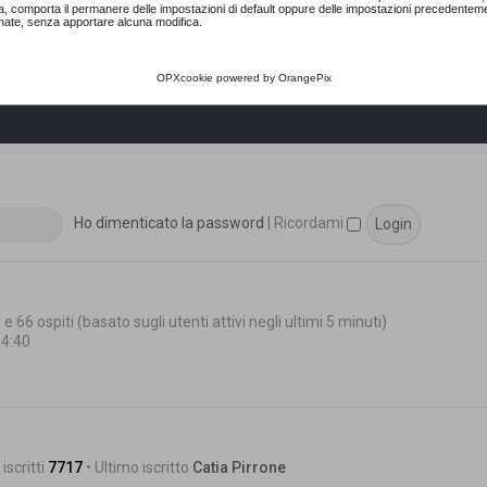
a, comporta il permanere delle impostazioni di default oppure delle impostazioni precedentem
nate, senza apportare alcuna modifica.
OPXcookie
powered by
OrangePix
Ho dimenticato la password
|
Ricordami
 e 66 ospiti (basato sugli utenti attivi negli ultimi 5 minuti)
14:40
iscritti
7717
• Ultimo iscritto
Catia Pirrone