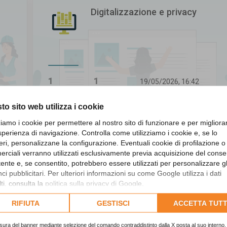
Digitalizzazione e privacy
1
1
19/05/2026, 16:42
Ultimo messaggio
Argomenti
Messaggi
to sito web utilizza i cookie
zziamo i cookie per permettere al nostro sito di funzionare e per migliora
sperienza di navigazione. Controlla come utilizziamo i cookie e, se lo
Revisori dei conti
eri, personalizzane la configurazione. Eventuali cookie di profilazione o
rciali verranno utilizzati esclusivamente previa acquisizione del cons
utente e, se consentito, potrebbero essere utilizzati per personalizzare gl
i pubblicitari. Per ulteriori informazioni su come Google utilizza i dati
ti, consulta la
politica sulla privacy di Google
.
lta l'informativa cookie completa.
RIFIUTA
GESTISCI
ACCETTA TUTT
307
1156
19/05/2026, 16:43
Ultimo messaggio
Argomenti
Messaggi
sura del banner mediante selezione del comando contraddistinto dalla X posta al suo interno, 