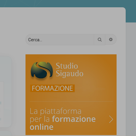
Cerca
Ricerca av