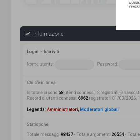
a destr
selezio
Informazione
Login
•
Iscriviti
Nome utente:
Password:
Chi c’è in linea
In totale ci sono
68
utenti connessi : 2 registrati, 0 nascosti
Record di utenti connessi:
6962
registrato il 01/03/2026, 
Legenda:
Amministratori
,
Moderatori globali
Statistiche
Totale messaggi
98437
• Totale argomenti
26554
• Totale 