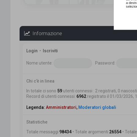
a destr
selezio
Informazione
Login
•
Iscriviti
Nome utente:
Password:
Chi c’è in linea
In totale ci sono
59
utenti connessi : 2 registrati, 0 nascosti
Record di utenti connessi:
6962
registrato il 01/03/2026, 
Legenda:
Amministratori
,
Moderatori globali
Statistiche
Totale messaggi
98434
• Totale argomenti
26554
• Totale 