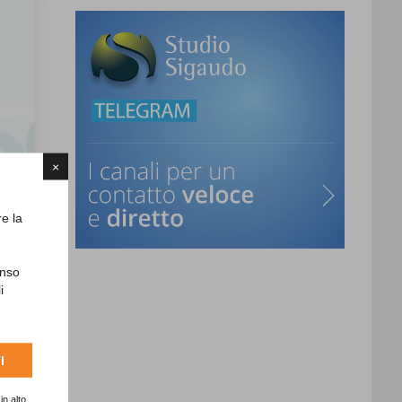
×
re la
enso
i
I
in alto