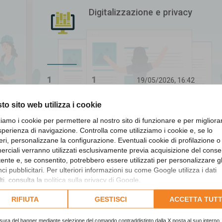
Digitalizzazione e privacy
1
1
19/05/2026, 16:42
Ultimo messaggio
Argomenti
Messaggi
to sito web utilizza i cookie
zziamo i cookie per permettere al nostro sito di funzionare e per migliora
sperienza di navigazione. Controlla come utilizziamo i cookie e, se lo
Revisori dei conti
eri, personalizzane la configurazione. Eventuali cookie di profilazione o
rciali verranno utilizzati esclusivamente previa acquisizione del cons
utente e, se consentito, potrebbero essere utilizzati per personalizzare gl
i pubblicitari. Per ulteriori informazioni su come Google utilizza i dati
ti, consulta la
politica sulla privacy di Google
.
lta l'informativa cookie completa.
RIFIUTA
GESTISCI
ACCETTA TUTT
307
1156
19/05/2026, 16:43
Ultimo messaggio
Argomenti
Messaggi
sura del banner mediante selezione del comando contraddistinto dalla X posta al suo interno, 