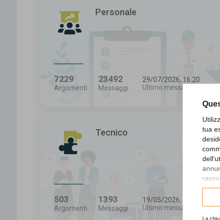
Personale
7229
23492
29/07/2026, 16:20
Ultimo messaggio
Argomenti
Messaggi
Ques
Utili
tua e
Tecnico
desid
comme
dell'
annunc
raccol
Consu
503
1393
19/05/2026, 16:43
Ultimo messaggio
Argomenti
Messaggi
La chiu