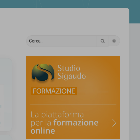
Cerca
Ricerca av