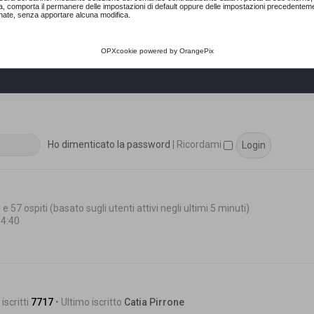
a, comporta il permanere delle impostazioni di default oppure delle impostazioni precedentem
nate, senza apportare alcuna modifica.
OPXcookie
powered by
OrangePix
Ho dimenticato la password
|
Ricordami
 e 57 ospiti (basato sugli utenti attivi negli ultimi 5 minuti)
14:40
iscritti
7717
• Ultimo iscritto
Catia Pirrone