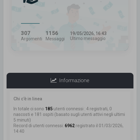
307
1156
19/05/2026, 16:43
Ultimo messaggio
Argomenti
Messaggi
Informazione
Chi c’è in linea
In totale ci sono
185
utenti connessi : 4 registrati, 0
nascosti e 181 ospiti (basato sugli utenti attivi negli ultimi
5 minuti)
Record di utenti connessi:
6962
registrato il 01/03/2026,
14:40