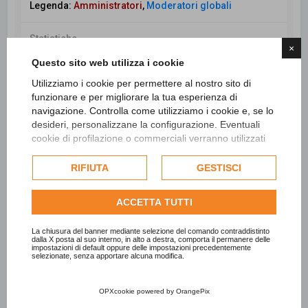
Legenda:
Amministratori
,
Moderatori globali
Statistiche
×
Totale messaggi
98437
• Totale argomenti
26554
•
Questo sito web utilizza i cookie
Totale iscritti
7717
• Ultimo iscritto
Catia Pirrone
Utilizziamo i cookie per permettere al nostro sito di
funzionare e per migliorare la tua esperienza di
navigazione. Controlla come utilizziamo i cookie e, se lo
desideri, personalizzane la configurazione. Eventuali
Cerca
Ricerca avanzata
cookie di profilazione o commerciali verranno utilizzati
esclusivamente previa acquisizione del consenso
dell'utente e, se consentito, potrebbero essere utilizzati
RIFIUTA
GESTISCI
per personalizzare gli annunci pubblicitari. Per ulteriori
informazioni su come Google utilizza i dati raccolti,
ACCETTA TUTTI
consulta la
politica sulla privacy di Google
.
Consulta l'informativa cookie completa.
La chiusura del banner mediante selezione del comando contraddistinto
dalla X posta al suo interno, in alto a destra, comporta il permanere delle
impostazioni di default oppure delle impostazioni precedentemente
selezionate, senza apportare alcuna modifica.
OPXcookie
powered by
OrangePix