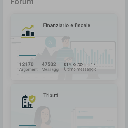
Forum
c
a
Finanziario e fiscale
12170
47502
01/08/2026, 6:47
Ultimo messaggio
Argomenti
Messaggi
Tributi