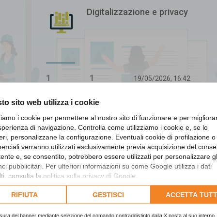
Digitalizzazione e privacy
1
1
19/05/2026, 16:42
Ultimo messaggio
Argomenti
Messaggi
to sito web utilizza i cookie
zziamo i cookie per permettere al nostro sito di funzionare e per migliora
sperienza di navigazione. Controlla come utilizziamo i cookie e, se lo
Revisori dei conti
eri, personalizzane la configurazione. Eventuali cookie di profilazione o
rciali verranno utilizzati esclusivamente previa acquisizione del cons
utente e, se consentito, potrebbero essere utilizzati per personalizzare gl
i pubblicitari. Per ulteriori informazioni su come Google utilizza i dati
ti, consulta la
politica sulla privacy di Google
.
lta l'informativa cookie completa.
RIFIUTA
GESTISCI
ACCETTA TUTT
307
1156
19/05/2026, 16:43
Ultimo messaggio
Argomenti
Messaggi
sura del banner mediante selezione del comando contraddistinto dalla X posta al suo interno, 