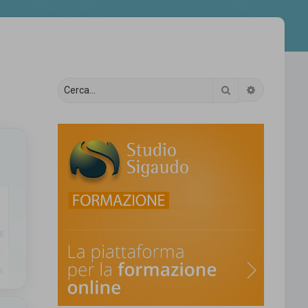
Cerca
Ricerca av