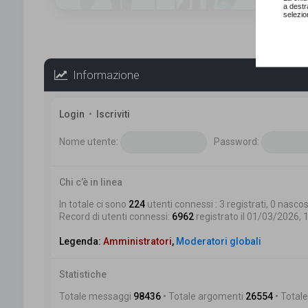
a destr
selezio
Informazione
Login
•
Iscriviti
Nome utente:
Password:
Chi c’è in linea
In totale ci sono
224
utenti connessi : 3 registrati, 0 nascost
Record di utenti connessi:
6962
registrato il 01/03/2026, 
Legenda:
Amministratori
,
Moderatori globali
Statistiche
Totale messaggi
98436
• Totale argomenti
26554
• Totale 