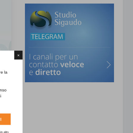
×
re la
enso
i
I
in alto