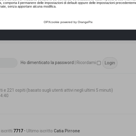
a, comporta il permanere delle impostazioni di default oppure delle impostazioni precedentem
nate, senza apportare alcuna modifica.
OPXcookie
powered by
OrangePix
Ho dimenticato la password
|
Ricordami
i e 221 ospiti (basato sugli utenti attivi negli ultimi 5 minuti)
14:40
iscritti
7717
• Ultimo iscritto
Catia Pirrone