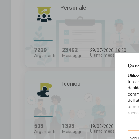
Personale
7229
23492
29/07/2026, 16:20
Ultimo messaggio
Argomenti
Messaggi
Ques
Utili
tua e
Tecnico
desid
comme
dell'
annunc
raccol
Consu
503
1393
19/05/2026, 16:43
Ultimo messaggio
Argomenti
Messaggi
La chiu