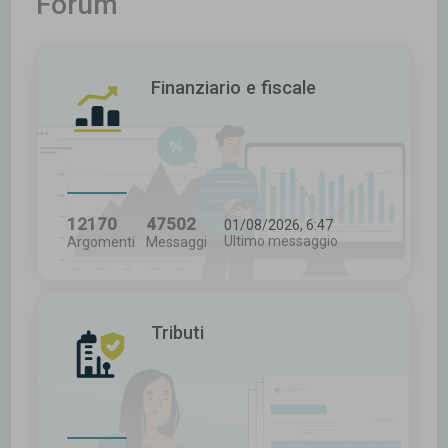
Forum
c
a
Finanziario e fiscale
12170
47502
01/08/2026, 6:47
Ultimo messaggio
Argomenti
Messaggi
Tributi