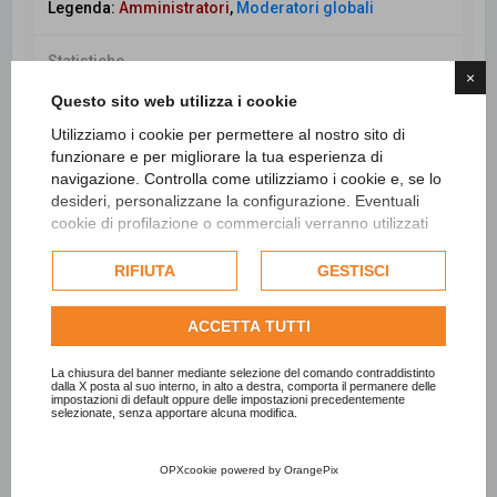
Legenda:
Amministratori
,
Moderatori globali
Statistiche
×
Totale messaggi
98437
• Totale argomenti
26554
•
Questo sito web utilizza i cookie
Totale iscritti
7717
• Ultimo iscritto
Catia Pirrone
Utilizziamo i cookie per permettere al nostro sito di
funzionare e per migliorare la tua esperienza di
navigazione. Controlla come utilizziamo i cookie e, se lo
desideri, personalizzane la configurazione. Eventuali
Cerca
Ricerca avanzata
cookie di profilazione o commerciali verranno utilizzati
esclusivamente previa acquisizione del consenso
dell'utente e, se consentito, potrebbero essere utilizzati
RIFIUTA
GESTISCI
per personalizzare gli annunci pubblicitari. Per ulteriori
informazioni su come Google utilizza i dati raccolti,
ACCETTA TUTTI
consulta la
politica sulla privacy di Google
.
Consulta l'informativa cookie completa.
La chiusura del banner mediante selezione del comando contraddistinto
dalla X posta al suo interno, in alto a destra, comporta il permanere delle
impostazioni di default oppure delle impostazioni precedentemente
selezionate, senza apportare alcuna modifica.
OPXcookie
powered by
OrangePix