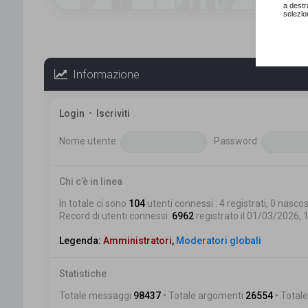
a destr
selezio
Informazione
Login
•
Iscriviti
Nome utente:
Password:
Chi c’è in linea
In totale ci sono
104
utenti connessi : 4 registrati, 0 nascost
Record di utenti connessi:
6962
registrato il 01/03/2026, 
Legenda:
Amministratori
,
Moderatori globali
Statistiche
Totale messaggi
98437
• Totale argomenti
26554
• Totale 