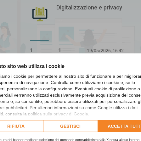
Digitalizzazione e privacy
1
1
19/05/2026, 16:42
Ultimo messaggio
Argomenti
Messaggi
to sito web utilizza i cookie
zziamo i cookie per permettere al nostro sito di funzionare e per migliora
sperienza di navigazione. Controlla come utilizziamo i cookie e, se lo
Revisori dei conti
eri, personalizzane la configurazione. Eventuali cookie di profilazione o
rciali verranno utilizzati esclusivamente previa acquisizione del cons
utente e, se consentito, potrebbero essere utilizzati per personalizzare gl
i pubblicitari. Per ulteriori informazioni su come Google utilizza i dati
ti, consulta la
politica sulla privacy di Google
.
lta l'informativa cookie completa.
RIFIUTA
GESTISCI
ACCETTA TUTT
307
1156
19/05/2026, 16:43
Ultimo messaggio
Argomenti
Messaggi
sura del banner mediante selezione del comando contraddistinto dalla X posta al suo interno, 