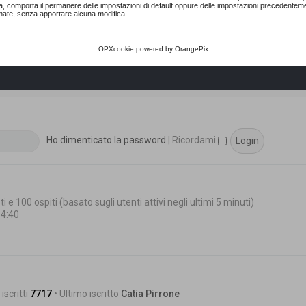
a, comporta il permanere delle impostazioni di default oppure delle impostazioni precedentem
nate, senza apportare alcuna modifica.
OPXcookie
powered by
OrangePix
Ho dimenticato la password
|
Ricordami
i e 100 ospiti (basato sugli utenti attivi negli ultimi 5 minuti)
14:40
iscritti
7717
• Ultimo iscritto
Catia Pirrone