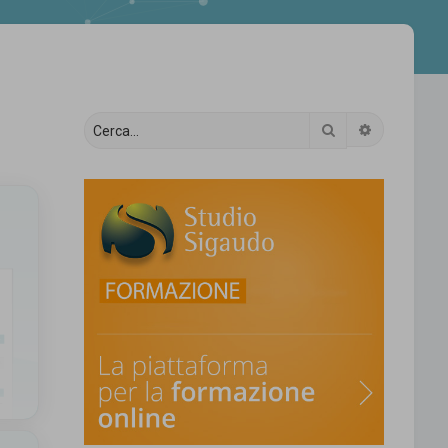
Cerca
Ricerca av