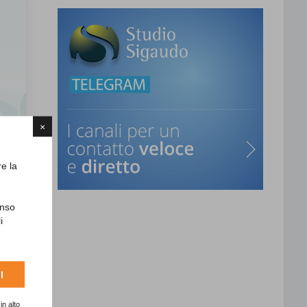
×
re la
enso
i
I
in alto