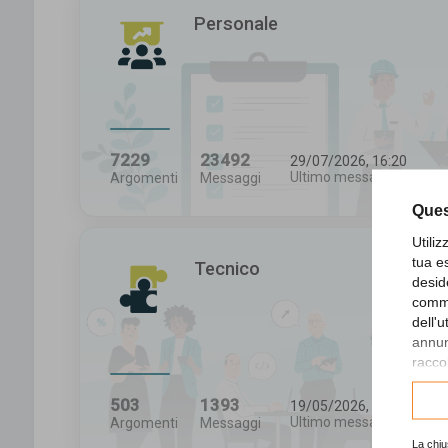
Personale
7229
23492
29/07/2026, 16:20
Ultimo messaggio
Argomenti
Messaggi
Ques
Utili
tua e
Tecnico
desid
comme
dell'
annunc
raccol
Consu
503
1393
19/05/2026, 16:43
Ultimo messaggio
Argomenti
Messaggi
La chiu