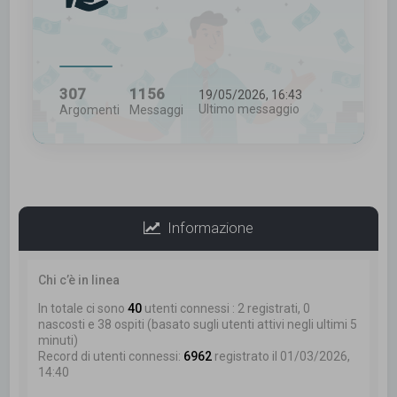
307
1156
19/05/2026, 16:43
Ultimo messaggio
Argomenti
Messaggi
Informazione
Chi c’è in linea
In totale ci sono
40
utenti connessi : 2 registrati, 0
nascosti e 38 ospiti (basato sugli utenti attivi negli ultimi 5
minuti)
Record di utenti connessi:
6962
registrato il 01/03/2026,
14:40