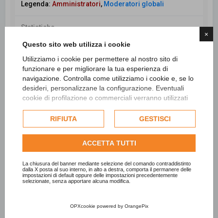
Legenda:
Amministratori
,
Moderatori globali
Statistiche
×
Totale messaggi
98436
• Totale argomenti
26554
•
Questo sito web utilizza i cookie
Totale iscritti
7717
• Ultimo iscritto
Catia Pirrone
Utilizziamo i cookie per permettere al nostro sito di
funzionare e per migliorare la tua esperienza di
navigazione. Controlla come utilizziamo i cookie e, se lo
desideri, personalizzane la configurazione. Eventuali
Cerca
Ricerca avanzata
cookie di profilazione o commerciali verranno utilizzati
esclusivamente previa acquisizione del consenso
dell'utente e, se consentito, potrebbero essere utilizzati
RIFIUTA
GESTISCI
per personalizzare gli annunci pubblicitari. Per ulteriori
informazioni su come Google utilizza i dati raccolti,
ACCETTA TUTTI
consulta la
politica sulla privacy di Google
.
Consulta l'informativa cookie completa.
La chiusura del banner mediante selezione del comando contraddistinto
dalla X posta al suo interno, in alto a destra, comporta il permanere delle
impostazioni di default oppure delle impostazioni precedentemente
selezionate, senza apportare alcuna modifica.
OPXcookie
powered by
OrangePix