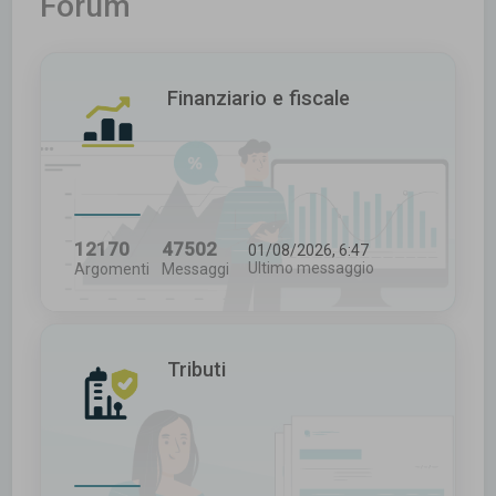
Forum
c
a
Finanziario e fiscale
12170
47502
01/08/2026, 6:47
Ultimo messaggio
Argomenti
Messaggi
Tributi