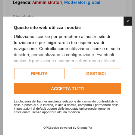
Legenda:
Amministratori
,
Moderatori globali
Statistiche
×
Totale messaggi
98436
• Totale argomenti
26554
•
Questo sito web utilizza i cookie
Totale iscritti
7717
• Ultimo iscritto
Catia Pirrone
Utilizziamo i cookie per permettere al nostro sito di
funzionare e per migliorare la tua esperienza di
navigazione. Controlla come utilizziamo i cookie e, se lo
desideri, personalizzane la configurazione. Eventuali
Cerca
Ricerca avanzata
cookie di profilazione o commerciali verranno utilizzati
esclusivamente previa acquisizione del consenso
dell'utente e, se consentito, potrebbero essere utilizzati
RIFIUTA
GESTISCI
per personalizzare gli annunci pubblicitari. Per ulteriori
informazioni su come Google utilizza i dati raccolti,
ACCETTA TUTTI
consulta la
politica sulla privacy di Google
.
Consulta l'informativa cookie completa.
La chiusura del banner mediante selezione del comando contraddistinto
dalla X posta al suo interno, in alto a destra, comporta il permanere delle
impostazioni di default oppure delle impostazioni precedentemente
selezionate, senza apportare alcuna modifica.
OPXcookie
powered by
OrangePix