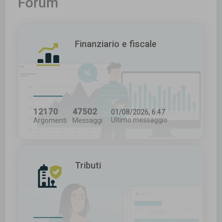
Forum
c
a
Finanziario e fiscale
12170
47502
01/08/2026, 6:47
Ultimo messaggio
Argomenti
Messaggi
Tributi